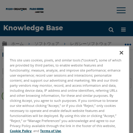
×
×
Knowledge Base
言語
グローバル階層を展開/折りたたむ
ホーム
ソフトウェア
レガシーソフトウェア
レガシ-
ヘルプ
サインイン
DisToPlanの主な機能の紹介
This site uses cookies, pixels, and similar tools (“cookies”), some of which
are provided by third parties, to enable website features and
functionality; measure, analyze, and improve site performance; enhance
user experience; record user sessions and interactions; personalize
PDF
content; and support our advertising and marketing. We and our third-
目次
party vendors may monitor, record, and access information and data,
と
ヘ
including device data, IP address and online identifiers, referring URLs
し
and other browsing information, for these and similar purposes. By
ッ
て
clicking Accept, you agree to such purposes. If you continue to browse
ダ
our site without clicking “Accept,” or if you click “Reject,” only cookies
CAD Plugin
DisToPlan
保
necessary to operate and enable default website features and
ー
存
functionalities will be deployed. By using this site or clicking “Accept,”
な
“Reject,” or “Manage Preferences” you acknowledge and agree to our
し
Privacy Policy available through the link in the footer of this website,
Cookie Policy
, and
Terms of Use
.