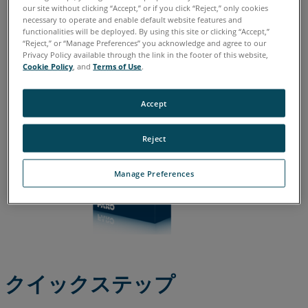
イタリア語
コリアン
スペイン語
ドイツ語
フランス語
our site without clicking “Accept,” or if you click “Reject,” only cookies
プ
ポルトガル語
中国語
日本語
英語
necessary to operate and enable default website features and
functionalities will be deployed. By using this site or clicking “Accept,”
関
“Reject,” or “Manage Preferences” you acknowledge and agree to our
連
Privacy Policy available through the link in the footer of this website,
Cookie Policy
, and
Terms of Use
.
情
報
Accept
Reject
Manage Preferences
クイックステップ