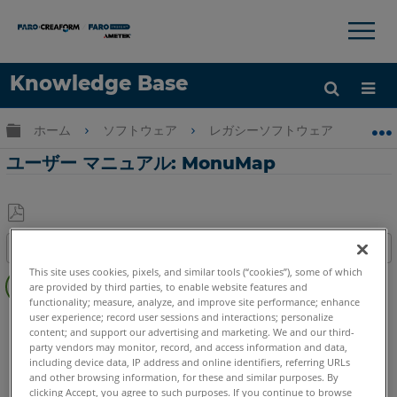
×
×
Knowledge Base
言語
グローバル階層を展開/折りたたむ
ホーム
ソフトウェア
レガシーソフトウェア
レガシ-
ヘルプ
サインイン
ユーザー マニュアル: MonuMap
PDF
目次
と
This site uses cookies, pixels, and similar tools (“cookies”), some of which
し
ク
are provided by third parties, to enable website features and
て
イ
functionality; measure, analyze, and improve site performance; enhance
user experience; record user sessions and interactions; personalize
CAD Plugin
MonuMap
ッ
保
content; and support our advertising and marketing. We and our third-
ク
存
party vendors may monitor, record, and access information and data,
ス
including device data, IP address and online identifiers, referring URLs
テ
and other browsing information, for these and similar purposes. By
clicking Accept, you agree to such purposes. If you continue to browse
ッ