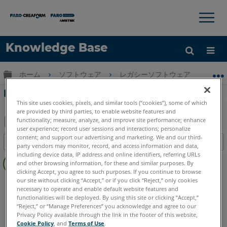
×
×
Knowledge Base
言語
グローバル階層を展開/折りたたむ
ホーム
ソフトウェア
レガシーソフトウェア
レガシ-
ヘルプ
サインイン
PointSense Pro ＆Basicの機能比較
This site uses cookies, pixels, and similar tools (“cookies”), some of which
are provided by third parties, to enable website features and
functionality; measure, analyze, and improve site performance; enhance
user experience; record user sessions and interactions; personalize
PDF
content; and support our advertising and marketing. We and our third-
目次
party vendors may monitor, record, and access information and data,
と
ヘ
including device data, IP address and online identifiers, referring URLs
し
and other browsing information, for these and similar purposes. By
ッ
て
clicking Accept, you agree to such purposes. If you continue to browse
ダ
our site without clicking “Accept,” or if you click “Reject,” only cookies
PointSense
Pro
Basic
保
necessary to operate and enable default website features and
ー
存
functionalities will be deployed. By using this site or clicking “Accept,”
な
“Reject,” or “Manage Preferences” you acknowledge and agree to our
し
Privacy Policy available through the link in the footer of this website,
Cookie Policy
, and
Terms of Use
.