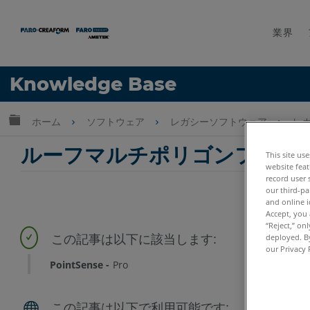
業界
言語
Knowledge Base
ヘルプ
サインイン
グローバル階層を展開/折りたたむ
ホーム
ソフトウェア
レガシーソフトウェア
レガシ
ルーフマルチポリゴンフィットPoi
This site us
website feat
record user 
our third-pa
and online i
Accept, you 
“Reject,” on
deployed. By
our Privacy 
PointSense
Pro