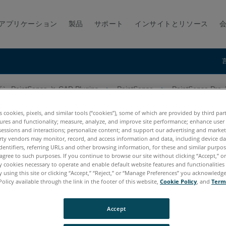
アプリケーション
製品
サポート
インサイトとリソース
-PointSense と CAD Plugins
PointSense
PointSense Pro
ntSense Pro
es cookies, pixels, and similar tools (“cookies”), some of which are provided by third par
ures and functionality; measure, analyze, and improve site performance; enhance user
sessions and interactions; personalize content; and support our advertising and marke
rty vendors may monitor, record, and access information and data, including device da
dentifiers, referring URLs and other browsing information, for these and similar purpose
agree to such purposes. If you continue to browse our site without clicking “Accept,” or 
ly cookies necessary to operate and enable default website features and functionalities 
 using this site or clicking “Accept,” “Reject,” or “Manage Preferences” you acknowledg
Policy available through the link in the footer of this website,
Cookie Policy
, and
Term
Accept