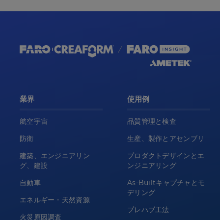
業界
使用例
航空宇宙
品質管理と検査
防衛
生産、製作とアセンブリ
建築、エンジニアリン
プロダクトデザインとエ
グ、建設
ンジニアリング
自動車
As-Builtキャプチャとモ
デリング
エネルギー・天然資源
プレハブ工法
火災原因調査