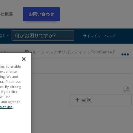
会社概要
お問い合わせ
×
×
言語
サインイン
ヘルプ
 と Basic
ルーフマルチポリゴンフィットPointSense Pro
ties, to enable
 experience;
ting. We and
ta, IP address
s. By clicking
if you click
will be
PDF
目次
e and agree to
と
s of Use
.
ヘ
し
ッ
て
ダ
保