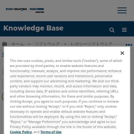
×
×
Knowledge Base
言語
グローバル階層を展開/折りたたむ
ホーム
ソフトウェア
レガシーソフトウェア
レガシ-
ヘルプ
サインイン
地形解析ボリュームの計算PointSense Pro
This site uses cookies, pixels, and similar tools (“cookies”), some of which
are provided by third parties, to enable website features and
functionality; measure, analyze, and improve site performance; enhance
user experience; record user sessions and interactions; personalize
PDF
content; and support our advertising and marketing. We and our third-
目次
party vendors may monitor, record, and access information and data,
と
ヘ
including device data, IP address and online identifiers, referring URLs
し
and other browsing information, for these and similar purposes. By
ッ
て
clicking Accept, you agree to such purposes. If you continue to browse
ダ
our site without clicking “Accept,” or if you click “Reject,” only cookies
PointSense
Pro
保
necessary to operate and enable default website features and
ー
存
functionalities will be deployed. By using this site or clicking “Accept,”
な
“Reject,” or “Manage Preferences” you acknowledge and agree to our
し
Privacy Policy available through the link in the footer of this website,
Cookie Policy
, and
Terms of Use
.