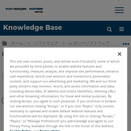
×
×
Knowledge Base
言語
グローバル階層を展開/折りたたむ
ホーム
ソフトウェア
レガシーソフトウェア
レガシ-
ヘルプ
サインイン
RevitとVirtuSurvで新しいウィンドウファミ
リチュートリアルを作成する
This site uses cookies, pixels, and similar tools (“cookies”), some of which
are provided by third parties, to enable website features and
functionality; measure, analyze, and improve site performance; enhance
user experience; record user sessions and interactions; personalize
content; and support our advertising and marketing. We and our third-
PDF
party vendors may monitor, record, and access information and data,
目次
と
including device data, IP address and online identifiers, referring URLs
ヘ
and other browsing information, for these and similar purposes. By
し
clicking Accept, you agree to such purposes. If you continue to browse
ッ
て
our site without clicking “Accept,” or if you click “Reject,” only cookies
ダ
PointSense
Revit
necessary to operate and enable default website features and
保
ー
functionalities will be deployed. By using this site or clicking “Accept,”
CAD Plugin
VirtuSurv
存
“Reject,” or “Manage Preferences” you acknowledge and agree to our
な
Privacy Policy available through the link in the footer of this website,
し
Cookie Policy
, and
Terms of Use
.