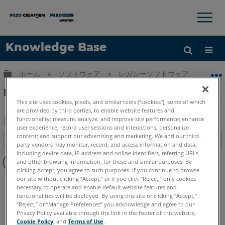
×
×
Knowledge Base
言語
グローバル階層を展開/折りたたむ
ホーム
ソフトウェア
レガシーソフトウェア
レガシ-
ヘルプ
サインイン
Revit PointSenseセクションマネージャ
This site uses cookies, pixels, and similar tools (“cookies”), some of which
are provided by third parties, to enable website features and
functionality; measure, analyze, and improve site performance; enhance
user experience; record user sessions and interactions; personalize
PDF
content; and support our advertising and marketing. We and our third-
目次
party vendors may monitor, record, and access information and data,
と
ヘ
including device data, IP address and online identifiers, referring URLs
し
and other browsing information, for these and similar purposes. By
ッ
て
clicking Accept, you agree to such purposes. If you continue to browse
ダ
our site without clicking “Accept,” or if you click “Reject,” only cookies
PointSense
Revit
保
necessary to operate and enable default website features and
ー
存
functionalities will be deployed. By using this site or clicking “Accept,”
な
“Reject,” or “Manage Preferences” you acknowledge and agree to our
し
Privacy Policy available through the link in the footer of this website,
Cookie Policy
, and
Terms of Use
.