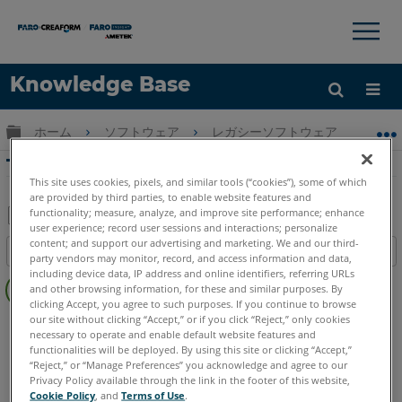
×
×
Knowledge Base
言語
グローバル階層を展開/折りたたむ
ホーム
ソフトウェア
レガシーソフトウェア
レガシ-
ヘルプ
サインイン
TachyCAD Building線を測定する
This site uses cookies, pixels, and similar tools (“cookies”), some of which
are provided by third parties, to enable website features and
functionality; measure, analyze, and improve site performance; enhance
user experience; record user sessions and interactions; personalize
PDF
content; and support our advertising and marketing. We and our third-
目次
party vendors may monitor, record, and access information and data,
と
ヘ
including device data, IP address and online identifiers, referring URLs
し
and other browsing information, for these and similar purposes. By
ッ
て
clicking Accept, you agree to such purposes. If you continue to browse
ダ
our site without clicking “Accept,” or if you click “Reject,” only cookies
CAD Plugin
TachyCAD Building
保
necessary to operate and enable default website features and
ー
存
functionalities will be deployed. By using this site or clicking “Accept,”
な
“Reject,” or “Manage Preferences” you acknowledge and agree to our
し
Privacy Policy available through the link in the footer of this website,
Cookie Policy
, and
Terms of Use
.