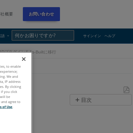
会社概要
お問い合わせ
×
×
言語
サインイン
ヘルプ
CADプラグインをAs-Builtに移行
ties, to enable
 experience;
ting. We and
ta, IP address
s. By clicking
if you click
will be
PDF
目次
e and agree to
と
s of Use
.
ヘ
し
ッ
て
ダ
保