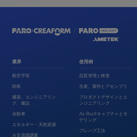
業界
使用例
航空宇宙
品質管理と検査
防衛
生産、製作とアセンブリ
建築、エンジニアリン
プロダクトデザインとエ
グ、建設
ンジニアリング
自動車
As-Builtキャプチャとモ
デリング
エネルギー・天然資源
プレハブ工法
火災原因調査