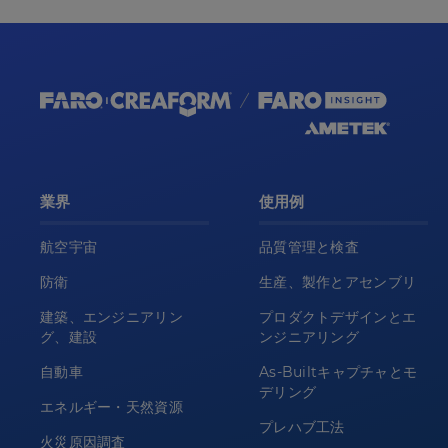
業界
使用例
航空宇宙
品質管理と検査
防衛
生産、製作とアセンブリ
建築、エンジニアリン
プロダクトデザインとエ
グ、建設
ンジニアリング
自動車
As-Builtキャプチャとモ
デリング
エネルギー・天然資源
プレハブ工法
火災原因調査