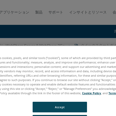
アプリケーション
製品
サポート
インサイトとリソース
-WebShare Server & WebShare 2Go
クイックスタートガイド : 
E WebShare 2Go
es cookies, pixels, and similar tools (“cookies”), some of which are provided by third par
ures and functionality; measure, analyze, and improve site performance; enhance user
sessions and interactions; personalize content; and support our advertising and marke
rty vendors may monitor, record, and access information and data, including device da
dentifiers, referring URLs and other browsing information, for these and similar purpose
agree to such purposes. If you continue to browse our site without clicking “Accept,” or 
ly cookies necessary to operate and enable default website features and functionalities 
 using this site or clicking “Accept,” “Reject,” or “Manage Preferences” you acknowledg
Policy available through the link in the footer of this website,
Cookie Policy
, and
Term
および Webshare 2Go
Accept