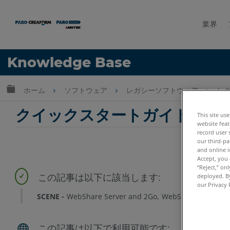
業界
言語
Knowledge Base
ヘルプ
サインイン
グローバル階層を展開/折りたたむ
ホーム
ソフトウェア
レガシーソフトウェア
レガシ
クイックスタートガイド : SCEN
This site us
website feat
record user 
our third-pa
and online i
Accept, you 
“Reject,” on
deployed. By
our Privacy 
SCENE
WebShare Server and 2Go
WebShare Server 