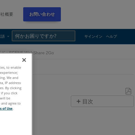
会社概要
お問い合わせ
×
×
言語
サインイン
ヘルプ
SCENE WebShare 2Go
ties, to enable
 experience;
ting. We and
ta, IP address
s. By clicking
if you click
will be
PDF
目次
e and agree to
と
s of Use
.
ヘ
し
ッ
て
ダ
保