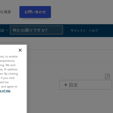
会社概要
お問い合わせ
×
×
言語
サインイン
ヘルプ
ties, to enable
 experience;
ting. We and
ta, IP address
s. By clicking
if you click
will be
PDF
目次
e and agree to
と
s of Use
.
ヘ
し
ッ
て
ダ
保