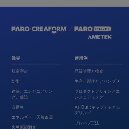
業界
使用例
航空宇宙
品質管理と検査
防衛
生産、製作とアセンブリ
建築、エンジニアリン
プロダクトデザインとエ
グ、建設
ンジニアリング
自動車
As-Builtキャプチャとモ
デリング
エネルギー・天然資源
プレハブ工法
火災原因調査