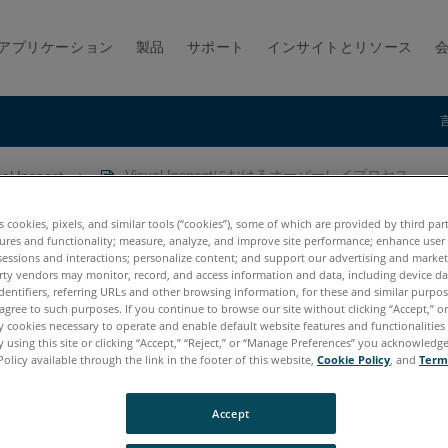
アプリケーション
製品
サポート
インサイトとリソース
ual Inspect
Visual Inspectにおけるオーバーレイプロセス
るオーバーレイプロセス
es cookies, pixels, and similar tools (“cookies”), some of which are provided by third par
ures and functionality; measure, analyze, and improve site performance; enhance user
sessions and interactions; personalize content; and support our advertising and marke
rty vendors may monitor, record, and access information and data, including device da
dentifiers, referring URLs and other browsing information, for these and similar purpose
agree to such purposes. If you continue to browse our site without clicking “Accept,” or 
ly cookies necessary to operate and enable default website features and functionalities 
 using this site or clicking “Accept,” “Reject,” or “Manage Preferences” you acknowledg
Policy available through the link in the footer of this website,
Cookie Policy
, and
Term
Accept