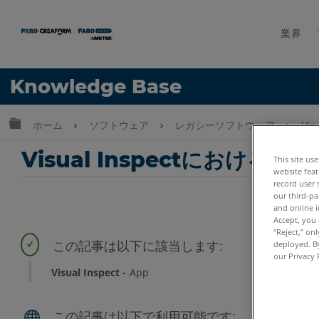
業界
言語
Knowledge Base
ヘルプ
サインイン
グローバル階層を展開/折りたたむ
ホーム
ソフトウェア
レガシーソフトウェア
Vis
Visual Inspectにおけ
This site us
website feat
record user 
our third-pa
and online i
Accept, you 
“Reject,” on
deployed. By
our Privacy 
Visual Inspect
App