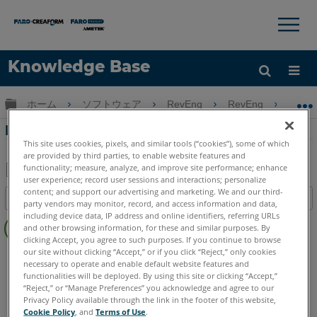
×
×
Knowledge Base
言語
グローバル階層を展開/折りたたむ
ホーム
ソフトウェア
RevEng
RevEng
R
ヘルプ
サインイン
RevEngデフォルト設定にリセット
This site uses cookies, pixels, and similar tools (“cookies”), some of which
are provided by third parties, to enable website features and
functionality; measure, analyze, and improve site performance; enhance
user experience; record user sessions and interactions; personalize
PDF
content; and support our advertising and marketing. We and our third-
目次
party vendors may monitor, record, and access information and data,
と
ヘ
including device data, IP address and online identifiers, referring URLs
し
and other browsing information, for these and similar purposes. By
ッ
て
clicking Accept, you agree to such purposes. If you continue to browse
ダ
our site without clicking “Accept,” or if you click “Reject,” only cookies
RevEng
RevEng
保
necessary to operate and enable default website features and
ー
存
functionalities will be deployed. By using this site or clicking “Accept,”
な
“Reject,” or “Manage Preferences” you acknowledge and agree to our
し
Privacy Policy available through the link in the footer of this website,
Cookie Policy
, and
Terms of Use
.