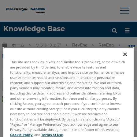
×
×
Knowledge Base
言語
グローバル階層を展開/折りたたむ
ホーム
ソフトウェア
RevEng
RevEng
Re
ヘルプ
サインイン
RevEng 2020-メッシュ生成
This site uses cookies, pixels, and similar tools (“cookies”), some of which
are provided by third parties, to enable website features and
functionality; measure, analyze, and improve site performance; enhance
user experience; record user sessions and interactions; personalize
PDF
content; and support our advertising and marketing. We and our third-
目次
party vendors may monitor, record, and access information and data,
と
ヘ
including device data, IP address and online identifiers, referring URLs
し
and other browsing information, for these and similar purposes. By
ッ
て
clicking Accept, you agree to such purposes. If you continue to browse
ダ
our site without clicking “Accept,” or if you click “Reject,” only cookies
RevEng
RevEng
保
necessary to operate and enable default website features and
ー
存
functionalities will be deployed. By using this site or clicking “Accept,”
な
“Reject,” or “Manage Preferences” you acknowledge and agree to our
し
Privacy Policy available through the link in the footer of this website,
Cookie Policy
, and
Terms of Use
.