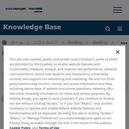
×
×
Knowledge Base
言語
グローバル階層を展開/折りたたむ
ホーム
ソフトウェア
RevEng
RevEng
R
ヘルプ
サインイン
RevEngでサポートされているデバイスとファ
イル形式
This site uses cookies, pixels, and similar tools (“cookies”), some of which
are provided by third parties, to enable website features and
functionality; measure, analyze, and improve site performance; enhance
user experience; record user sessions and interactions; personalize
content; and support our advertising and marketing. We and our third-
PDF
party vendors may monitor, record, and access information and data,
目次
including device data, IP address and online identifiers, referring URLs
と
ヘ
and other browsing information, for these and similar purposes. By
し
clicking Accept, you agree to such purposes. If you continue to browse
ッ
て
our site without clicking “Accept,” or if you click “Reject,” only cookies
ダ
necessary to operate and enable default website features and
RevEng
RevEng
保
functionalities will be deployed. By using this site or clicking “Accept,”
ー
存
“Reject,” or “Manage Preferences” you acknowledge and agree to our
な
Privacy Policy available through the link in the footer of this website,
し
Cookie Policy
, and
Terms of Use
.