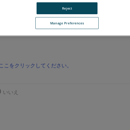
age E6
Vantage
ION
Si
X
Xi
Reject
Manage Preferences
ここをクリックしてください。
いいえ