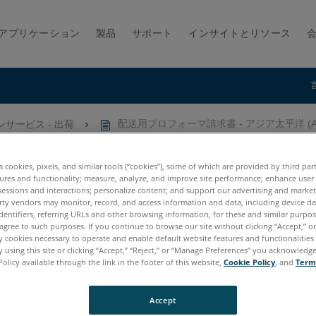
アプリケーション
製品
サポート
インサイトとリソース
サービス - 出荷
配送用プロフォーマ請求書 - アジア太平洋 (AP
ジア太平洋 (APAC)
es cookies, pixels, and similar tools (“cookies”), some of which are provided by third par
ures and functionality; measure, analyze, and improve site performance; enhance user
sessions and interactions; personalize content; and support our advertising and marke
rty vendors may monitor, record, and access information and data, including device da
dentifiers, referring URLs and other browsing information, for these and similar purpose
agree to such purposes. If you continue to browse our site without clicking “Accept,” or 
ly cookies necessary to operate and enable default website features and functionalities 
 using this site or clicking “Accept,” “Reject,” or “Manage Preferences” you acknowledg
Policy available through the link in the footer of this website,
Cookie Policy
, and
Term
tum X.E
Quantum S Max
Quantum M Max
Quantum E Max
Gag
cy Quantum
Titanium
Advantage
Digital Template
Accept
s Premium Max
Focus S
Focus S Plus
Focus M
Focus3D
Focus3D 