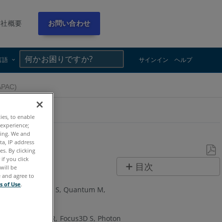
会社概要
お問い合わせ
×
×
言語
サインイン
ヘルプ
AC)
ties, to enable
 experience;
ting. We and
ta, IP address
s. By clicking
if you click
PDF
目次
will be
と
e and agree to
ヘ
s of Use
.
し
e Max
Quantum S
Quantum M
ッ
て
ダ
保
X
Focus3D X HDR
Focus3D S
Photon