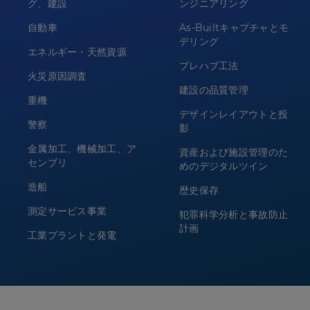
グ、建設
ンジニアリング
自動車
As-Builtキャプチャとモ
デリング
エネルギー・天然資源
プレハブ工法
火災原因調査
建設の品質管理
重機
デザインレイアウトと投
警察
影
金属加工、機械加工、ア
資産および施設管理のた
センブリ
めのデジタルツイン
造船
歴史保存
測定サービス事業
犯罪科学分析と事故防止
計画
工業プラントと発電