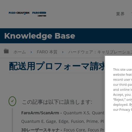
業界
言語
Knowledge Base
ヘルプ
サインイン
グローバル階層を展開/折りたたむ
ホーム
FARO 本質
ハードウェア：キャリブレーション
配送用プロフォーマ請求書 - ア
This site us
website feat
record user 
our third-pa
and online i
Accept, you 
“Reject,” on
deployed. By
our Privacy 
FaroArm/ScanArm
Quantum X.S
Quantum X.M
Quan
Quantum E
Gage
Edge
Fusion
Prime
Platinum
Lega
3Dレーザースキャナ
Focus Core
Focus Premium
Focu