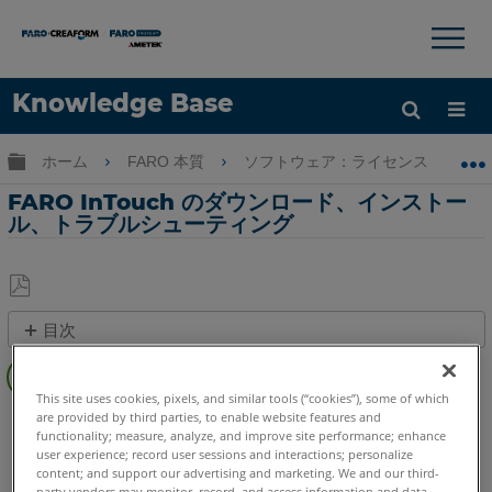
×
×
Knowledge Base
言語
グローバル階層を展開/折りたたむ
ホーム
FARO 本質
ソフトウェア：ライセンス - イン
ヘルプ
サインイン
FARO InTouch のダウンロード、インストー
ル、トラブルシューティング
PDF
目次
と
概
し
要
て
This site uses cookies, pixels, and similar tools (“cookies”), some of which
InTouch
CAM2
2026
2025
2024
2023
2021
2020
SmartInspect
are provided by third parties, to enable website features and
保
functionality; measure, analyze, and improve site performance; enhance
の
FARO Zone 3D
2026
2025
存
user experience; record user sessions and interactions; personalize
イ
FARO Zone 2D
2026
2025
content; and support our advertising and marketing. We and our third-
ン
party vendors may monitor, record, and access information and data,