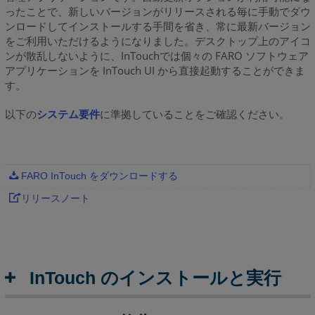
修
ったことで、新しいバージョンがリリースされる毎に手動でダウ
復
ンロードしてインストールする手間を省き、常に最新バージョン
をご利用いただけるようになりました。デスクトップ上のアイコ
InTouch
ンが散乱しないように、InTouchでは個々の FARO ソフトウェア
の
アプリケーションを InTouch UI から直接起動することができま
終
す。
了
と
以下の
システム要件
に準拠していることをご確認ください。
ア
ン
イ
ン
FARO InTouch をダウンロードする
ス
ト
リリースノート
ー
ル
ト
ラ
InTouch のインストールと実行
ブ
ル