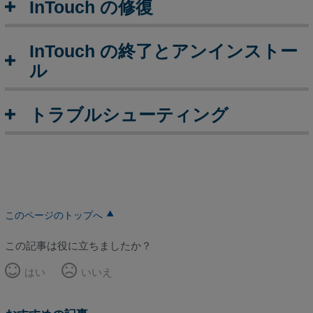
シ
InTouch の修復
ュ
ー
InTouch の終了とアンインストー
テ
ィ
ル
ン
グ
トラブルシューティング
InTouch
セ
ッ
ト
ア
ッ
プ
このページのトップへ
の
ト
この記事は役に立ちましたか？
ラ
ブ
はい
いいえ
ル
シ
ュ