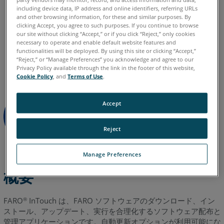
ス
including device data, IP address and online identifiers, referring URLs
and other browsing information, for these and similar purposes. By
ト
clicking Accept, you agree to such purposes. If you continue to browse
ー
our site without clicking “Accept,” or if you click “Reject,” only cookies
ル
necessary to operate and enable default website features and
イタリア語
コリアン
スペイン語
ドイツ語
フランス語
functionalities will be deployed. By using this site or clicking “Accept,”
と
“Reject,” or “Manage Preferences” you acknowledge and agree to our
ポルトガル語
中国語
日本語
英語
実
Privacy Policy available through the link in the footer of this website,
行
Cookie Policy
, and
Terms of Use
.
そ
の
Accept
他
の
Reject
コ
ン
ト
Manage Preferences
ロ
概要
ー
ル
FARO
InTouch は、FARO ソフトウェアのダウンロード、イン
®
InTouch
ストール、アップデート、実行を合理化するソフトウェア配布と
の
管理アプリケーションです。自動更新オプションが利用可能にな