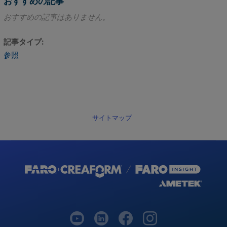
おすすめの記事
ー
おすすめの記事はありません。
テ
ィ
記事タイプ
ン
参照
グ
InTouch
ア
プ
リ
サイトマップ
の
ト
ラ
ブ
ル
シ
ュ
ー
テ
ィ