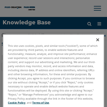
×
×
Knowledge Base
言語
グローバル階層を展開/折りたたむ
ホーム
FARO 本質
ソフトウェア：ライセンス - イン
ヘルプ
サインイン
Sentinel ACCからパスワード保護を削除する
This site uses cookies, pixels, and similar tools (“cookies”), some of which
are provided by third parties, to enable website features and
functionality; measure, analyze, and improve site performance; enhance
user experience; record user sessions and interactions; personalize
content; and support our advertising and marketing. We and our third-
PDF
party vendors may monitor, record, and access information and data,
目次
と
including device data, IP address and online identifiers, referring URLs
ヘ
and other browsing information, for these and similar purposes. By
し
ッ
clicking Accept, you agree to such purposes. If you continue to browse
て
our site without clicking “Accept,” or if you click “Reject,” only cookies
ダ
保
necessary to operate and enable default website features and
ー
英語
functionalities will be deployed. By using this site or clicking “Accept,”
存
“Reject,” or “Manage Preferences” you acknowledge and agree to our
な
Privacy Policy available through the link in the footer of this website,
し
Cookie Policy
, and
Terms of Use
.