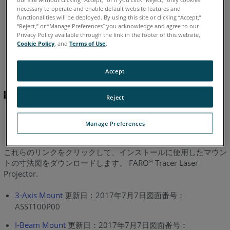
さ
necessary to operate and enable default website features and
イタリア語
コリアン
スペイン語
ドイツ語
フランス語
い
functionalities will be deployed. By using this site or clicking “Accept,”
ポルトガル語
中国語
日本語
英語
“Reject,” or “Manage Preferences” you acknowledge and agree to our
Privacy Policy available through the link in the footer of this website,
Cookie Policy
, and
Terms of Use
.
Accept
Reject
Manage Preferences
これらのリンクをクリックして、インストールに使用したマウン
トの寸法図をダウンロードします。 FARO
Tracer Laser
®
Projector.
3-Axis Mount
更新日：2017年7月7日図面番号：
ASST100P00
I-Beam Mount
更新日：2017年7月7日図面番号：