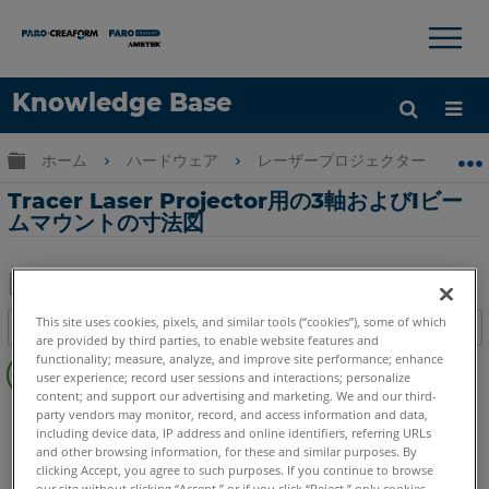
×
×
Knowledge Base
言語
グローバル階層を展開/折りたたむ
ホーム
ハードウェア
レーザープロジェクター
Tr
ヘルプ
サインイン
Tracer Laser Projector用の3軸およびIビー
ムマウントの寸法図
PDF
This site uses cookies, pixels, and similar tools (“cookies”), some of which
目次
と
are provided by third parties, to enable website features and
参
functionality; measure, analyze, and improve site performance; enhance
し
user experience; record user sessions and interactions; personalize
照
て
content; and support our advertising and marketing. We and our third-
し
レーザープロジェクター
Tracer SI
Tracer M
保
party vendors may monitor, record, and access information and data,
て
including device data, IP address and online identifiers, referring URLs
存
and other browsing information, for these and similar purposes. By
く
clicking Accept, you agree to such purposes. If you continue to browse
だ
our site without clicking “Accept,” or if you click “Reject,” only cookies