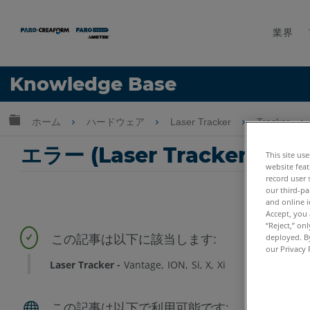
業界
言語
Knowledge Base
ヘルプ
サインイン
グローバル階層を展開/折りたたむ
ホーム
ハードウェア
Laser Tracker
Tracker
エラー (Laser Tracker
This site us
website feat
record user 
our third-pa
and online i
Accept, you 
“Reject,” on
deployed. By
our Privacy 
Laser Tracker
Vantage
ION
Si
X
Xi