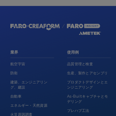
業界
使用例
航空宇宙
品質管理と検査
防衛
生産、製作とアセンブリ
建築、エンジニアリン
プロダクトデザインとエ
グ、建設
ンジニアリング
自動車
As-Builtキャプチャとモ
デリング
エネルギー・天然資源
プレハブ工法
火災原因調査