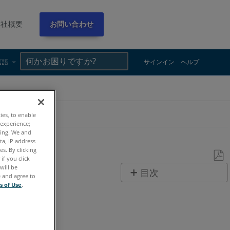
会社概要
お問い合わせ
×
×
言語
サインイン
ヘルプ
ties, to enable
 experience;
ting. We and
ta, IP address
s. By clicking
if you click
will be
PDF
目次
e and agree to
と
s of Use
.
ヘ
し
ッ
て
ダ
保