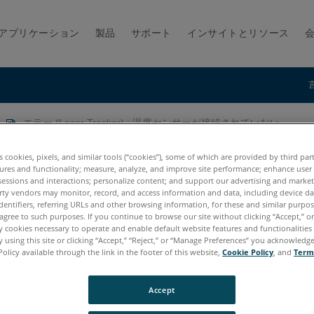
アプリケーション
製品
サポート
インサイトとリソース
エラー (Laser Tracker) : 温度センサーが接続されていない
) : 温度センサーが接続されていない
es cookies, pixels, and similar tools (“cookies”), some of which are provided by third par
ures and functionality; measure, analyze, and improve site performance; enhance user
sessions and interactions; personalize content; and support our advertising and marke
rty vendors may monitor, record, and access information and data, including device da
dentifiers, referring URLs and other browsing information, for these and similar purpose
agree to such purposes. If you continue to browse our site without clicking “Accept,” or 
ly cookies necessary to operate and enable default website features and functionalities 
 using this site or clicking “Accept,” “Reject,” or “Manage Preferences” you acknowledg
Policy available through the link in the footer of this website,
Cookie Policy
, and
Term
Accept