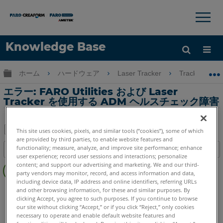
×
×
Knowledge Base
言語
グローバル階層を展開/折りたたむ
ホーム
ハードウェア
Laser Tracker
Tracker
ヘルプ
サインイン
エラー: FARO Utilities および Laser
Tracker を使用する ADM ヘルスチェック障害
This site uses cookies, pixels, and similar tools (“cookies”), some of which
are provided by third parties, to enable website features and
PDF
functionality; measure, analyze, and improve site performance; enhance
目次
と
user experience; record user sessions and interactions; personalize
ヘ
content; and support our advertising and marketing. We and our third-
し
ッ
party vendors may monitor, record, and access information and data,
て
including device data, IP address and online identifiers, referring URLs
ダ
Laser Tracker
Vantage
ION
Si
X
Xi
保
and other browsing information, for these and similar purposes. By
ー
clicking Accept, you agree to such purposes. If you continue to browse
存
our site without clicking “Accept,” or if you click “Reject,” only cookies
な
necessary to operate and enable default website features and
し