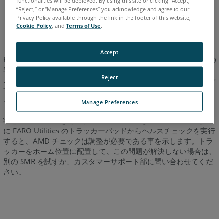
functionalities will be deployed. By using this site or clicking “Accept,”
“Reject,” or “Manage Preferences” you acknowledge and agree to our
イタリア語
コリアン
スペイン語
ドイツ語
フランス語
Privacy Policy available through the link in the footer of this website,
ポルトガル語
中国語
日本語
英語
Cookie Policy
, and
Terms of Use
.
Accept
FARO トラッカー の ADM システムを使用する前に、良い状態の
SMR を用いて、トラッカーをホーム位置 (TMR) に配置します。
Reject
これは、調整する前に ADM を使用する可能性を排除するためで
す。その結果、原点位置の正しい値が読み取られ、追加のR0 タ
イプのエラーが排除されます。
Manage Preferences
状態の良い SMR を使用して、トラッカーをホーム位置に戻す前
に FARO Utilities のトラッカーパッドからヘルスチェックを実行
すると、AMD チェックは調整が必要である事を示します。トラ
ッカーをホーム位置に配置して、この問題が解決しない場合は、
別の SMR を試すか、カスタマーサポート部に問い合わせてくだ
さい。