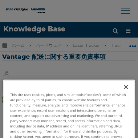
×
×
Knowledge Base
言語
グローバル階層を展開/折りたたむ
ホーム
ハードウェア
Laser Tracker
Tracker
ヘルプ
サインイン
Vantage 配送に関する重要免責事項
PDF
目次
と
概
This site uses cookies, pixels, and similar tools (“cookies”), some of which
し
are provided by third parties, to enable website features and
要
て
functionality; measure, analyze, and improve site performance; enhance
Laser Tracker
Vantage S
Vantage S6
Vantage E
user experience; record user sessions and interactions; personalize
保
content; and support our advertising and marketing. We and our third-
Vantage E6
Vantage
存
party vendors may monitor, record, and access information and data,
including device data, IP address and online identifiers, referring URLs
and other browsing information, for these and similar purposes. By
clicking Accept, you agree to such purposes. If you continue to browse