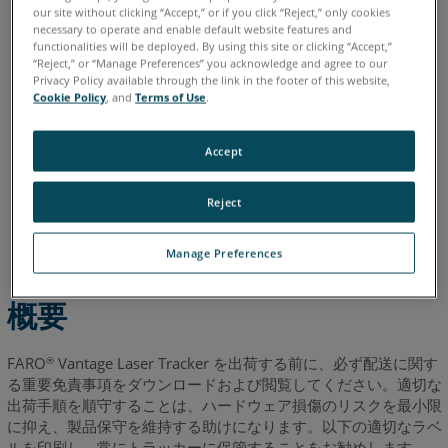
our site without clicking “Accept,” or if you click “Reject,” only cookies
イタリア語
コリアン
スペイン語
ドイツ語
フランス語
necessary to operate and enable default website features and
functionalities will be deployed. By using this site or clicking “Accept,”
ポルトガル語
中国語
日本語
英語
“Reject,” or “Manage Preferences” you acknowledge and agree to our
Privacy Policy available through the link in the footer of this website,
Cookie Policy
, and
Terms of Use
.
Accept
Reject
Manage Preferences
概要
FARO
Vantage Laser Tracker を出荷する前に、必ず配送に関す
®
る重要免責事項をダウンロードおよび閲覧してください。適切な
出荷手順を順守することは、ハードウェア損傷のリスクを最小限
に抑え、製品保守を維持する助けになります。以下の適切なラベ
ルを印刷し、常にトラッカーに保管することをお勧めします。