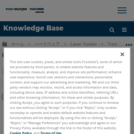
×
×
Knowledge Base
言語
グローバル階層を展開/折りたたむ
ホーム
ハードウェア
Laser Tracker
Tracker
ヘルプ
サインイン
Laser Trackerのレーザー安全性分類
This site uses cookies, pixels, and similar tools (“cookies”), some of which
are provided by third parties, to enable website features and
functionality; measure, analyze, and improve site performance; enhance
user experience; record user sessions and interactions; personalize
PDF
content; and support our advertising and marketing. We and our third-
目次
と
party vendors may monitor, record, and access information and data,
ヘ
including device data, IP address and online identifiers, referring URLs
し
and other browsing information, for these and similar purposes. By
ッ
て
clicking Accept, you agree to such purposes. If you continue to browse
ダ
Laser Tracker
Vantage S
Vantage S6
Vantage E
our site without clicking “Accept,” or if you click “Reject,” only cookies
保
ー
necessary to operate and enable default website features and
Vantage E6
Vantage
ION
Si
X
Xi
存
functionalities will be deployed. By using this site or clicking “Accept,”
な
“Reject,” or “Manage Preferences” you acknowledge and agree to our
し
Privacy Policy available through the link in the footer of this website,
Cookie Policy
, and
Terms of Use
.