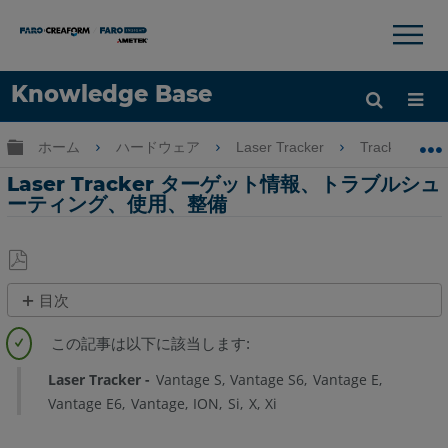
×
×
Knowledge Base
言語
グローバル階層を展開/折りたたむ
ホーム
ハードウェア
Laser Tracker
Tracker
ヘルプ
サインイン
Laser Tracker ターゲット情報、トラブルシュ
ーティング、使用、整備
PDF
目次
と
概
し
要
て
Laser Tracker
Vantage S
Vantage S6
Vantage E
保
次
Vantage E6
Vantage
ION
Si
X
Xi
存
も
参