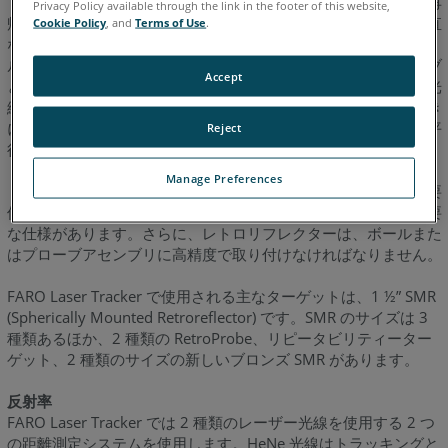
トラッカーの光学ターゲットは、レトロリフレクター（または再
Privacy Policy available through the link in the footer of this website,
帰反射器）と呼ばれます。レトロリフレクターには、互いに垂直
Cookie Policy
, and
Terms of Use
.
な、3 つの隣接する反射率の高いパネルがあります。3 つのパネ
ルがキューブの内側の角のように見えるため、コーナーキューブ
Accept
と呼ばれることもあります。レトロリフレクターは、すべての光
線を平行なパスに反射するため、トラッカーの光線は、その向き
にかかわらず、リフレクターに平行に入り、リフレクターから平
Reject
行に出て、トラッカーに戻ります。
Manage Preferences
トラッカーでレトロリフレクターを使用するには、いくつかの要
件があります。反射率、二面角および偏光特性には、すべて重要
な仕様があります。さらに、レトロリフレクターは、ボールまた
はプローブアセンブリに高精度で取り付けなければなりません。
FARO Laser Tracker で使用される主なターゲットは、1 ½” SMR
(Spherically Mounted Retroreflector) です。SMR のサイズは 3
種類あるほか、2 種類の RetroProbe、リピータビリティーター
ゲット、2 種類のサイズの新しいブロンズ SMR があります。
反射率
FARO Laser Tracker では 2 種類のレーザー光線を使用する 2 つ
の距離測定システムを使用します。HeNe 光線はトラッキングと