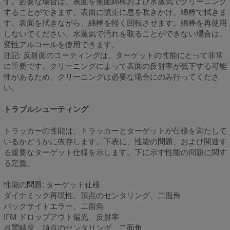
す。必要な場合は、表面を無菌綿棒および水蒸気でクリーニング
することができます。表面に慎重に息を吹きかけ、綿棒で拭きま
す。表面を拭きながら、綿棒を軽く回転させます。綿棒を再使用
しないでください。水蒸気で汚れを取ることができない場合は、
変性アルコールを使用できます。
注記: 反射面のコーティングは、ターゲットの性能にとって非常
に重要です。クリーニングによって表面の反射率が低下する可能
性があるため、クリーニングは必要な場合にのみ行ってくださ
い。
トラブルシューティング
トラッカーの性能は、トラッカーとターゲットが仕様を満たして
いるかどうかに依存します。下表に、性能の問題、および関連す
る重要なターゲット仕様を示します。下に示す性能の問題に関す
る定義。
性能の問題: ターゲット仕様
ダイナミック再現性、頂点のセンタリング、二面角
バックサイトエラー、二面角
IFM ドロップアウト偏光、反射率
点間精度、頂点のセンタリング、二面角