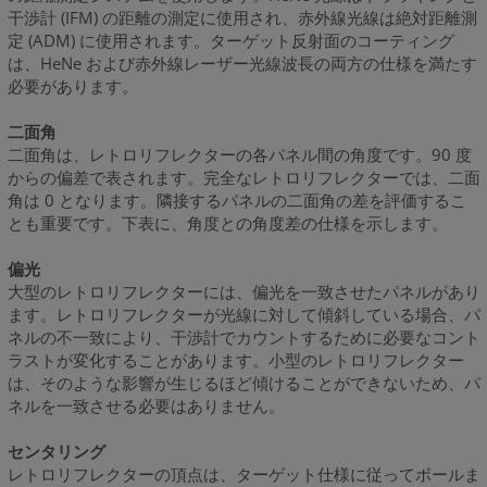
干渉計 (IFM) の距離の測定に使用され、赤外線光線は絶対距離測
定 (ADM) に使用されます。ターゲット反射面のコーティング
は、HeNe および赤外線レーザー光線波長の両方の仕様を満たす
必要があります。
二面角
二面角は、レトロリフレクターの各パネル間の角度です。90 度
からの偏差で表されます。完全なレトロリフレクターでは、二面
角は 0 となります。隣接するパネルの二面角の差を評価するこ
とも重要です。下表に、角度との角度差の仕様を示します。
偏光
大型のレトロリフレクターには、偏光を一致させたパネルがあり
ます。レトロリフレクターが光線に対して傾斜している場合、パ
ネルの不一致により、干渉計でカウントするために必要なコント
ラストが変化することがあります。小型のレトロリフレクター
は、そのような影響が生じるほど傾けることができないため、パ
ネルを一致させる必要はありません。
センタリング
レトロリフレクターの頂点は、ターゲット仕様に従ってボールま