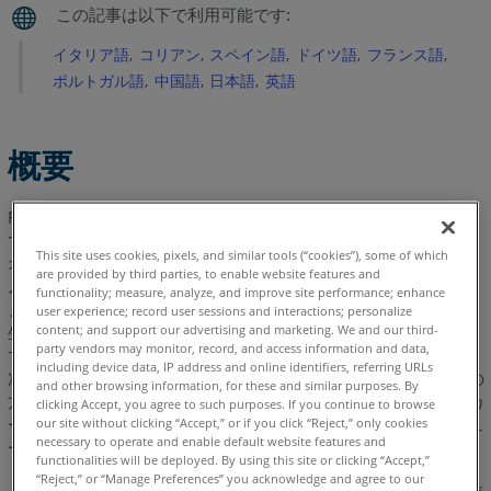
照
イタリア語
コリアン
スペイン語
ドイツ語
フランス語
ポルトガル語
中国語
日本語
英語
概要
FARO Laser Tracker は、レーザー光線と 2 つの角度エンコーダ
で光学ターゲットの 3 次元の位置を測定します。トラッカーに
This site uses cookies, pixels, and similar tools (“cookies”), some of which
オプションの干渉計 (IFM) が取り付けられている場合は、ヘリウ
are provided by third parties, to enable website features and
ムネオン (HeNe) レーザーを照射し、それがターゲットに反射し
functionality; measure, analyze, and improve site performance; enhance
ます。ADM 専用のトラッカーには、同じの波長の赤色の光線を
user experience; record user sessions and interactions; personalize
content; and support our advertising and marketing. We and our third-
生成するレーザーダイオードがあります。 トラッカーは、戻っ
party vendors may monitor, record, and access information and data,
て来る光線の位置を検出し、それに従います。ターゲットの 3
including device data, IP address and online identifiers, referring URLs
次元の位置が、ターゲットまでの距離、および角度エンコーダの
and other browsing information, for these and similar purposes. By
方位角と天頂角から計算されます。本書では、レーザートラッカ
clicking Accept, you agree to such purposes. If you continue to browse
ーのターゲットの仕様、推奨用途、お手入れおよびトラブルシュ
our site without clicking “Accept,” or if you click “Reject,” only cookies
necessary to operate and enable default website features and
ーティングについて説明します。
functionalities will be deployed. By using this site or clicking “Accept,”
“Reject,” or “Manage Preferences” you acknowledge and agree to our