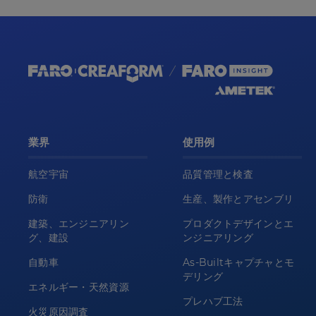
業界
使用例
航空宇宙
品質管理と検査
防衛
生産、製作とアセンブリ
建築、エンジニアリン
プロダクトデザインとエ
グ、建設
ンジニアリング
自動車
As-Builtキャプチャとモ
デリング
エネルギー・天然資源
プレハブ工法
火災原因調査