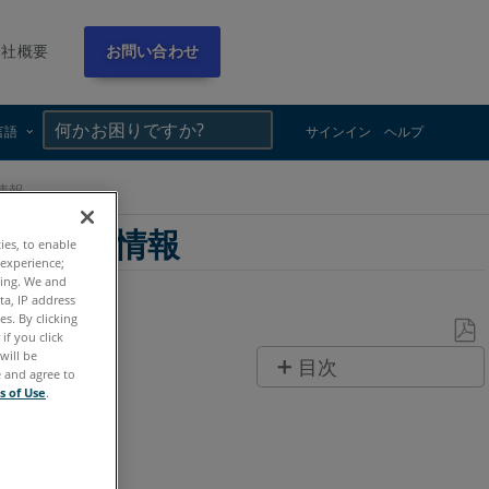
会社概要
お問い合わせ
×
×
言語
サインイン
ヘルプ
 情報
よび 400 情報
ties, to enable
 experience;
ting. We and
ta, IP address
s. By clicking
if you click
will be
PDF
目次
e and agree to
と
s of Use
.
ヘ
し
ッ
て
ダ
保