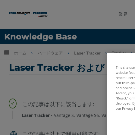
業界
言語
Knowledge Base
ヘルプ
サインイン
グローバル階層を展開/折りたたむ
ホーム
ハードウェア
Laser Tracker
Tracker
Laser Tracker および Far
This site us
website feat
record user 
our third-pa
and online i
Accept, you 
“Reject,” on
deployed. By
our Privacy 
Laser Tracker
Vantage S
Vantage S6
Vantage E
Vant