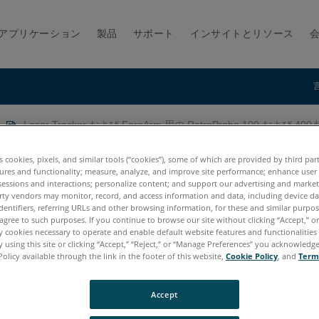
アプリケーション
製品
サポート
インサイトとリソース
Laser Tracker および FaroArm 用の RetroProbe 100 および 400
oArm 用の RetroProbe 100 お
es cookies, pixels, and similar tools (“cookies”), some of which are provided by third par
ures and functionality; measure, analyze, and improve site performance; enhance user
sessions and interactions; personalize content; and support our advertising and marke
rty vendors may monitor, record, and access information and data, including device da
dentifiers, referring URLs and other browsing information, for these and similar purpose
agree to such purposes. If you continue to browse our site without clicking “Accept,” or 
ly cookies necessary to operate and enable default website features and functionalities 
 using this site or clicking “Accept,” “Reject,” or “Manage Preferences” you acknowledg
Policy available through the link in the footer of this website,
Cookie Policy
, and
Term
age E6
Vantage
ION
Si
X
Xi
Accept