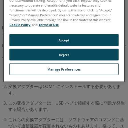
our site without clicking “Accept,” or if you click “Reject,” only cookies
necessary to operate and enable default website features and
日本語
英語
functionalities will be deployed. By using this site or clicking “Accept,”
“Reject,” or “Manage Preferences” you acknowledge and agree to our
Privacy Policy available through the link in the footer of this website,
Cookie Policy
, and
Terms of Use
.
Faro では、この構成をお勧めしません。またはこの構成から得
られる結果を保証できません。
Accept
USB シリアル変換アダプターを使用して、FaroArm を USB ポー
トに接続できます。 ただし、これまでわかっている制約がいく
Reject
つかあります：
この構成は、Windows 2000 または XP で使用する必要があ
Manage Preferences
ります。Windows NT ではこれはサポートされません。
変換アダプターはCOM1 にインストールする必要がありま
す。
この変換アダプターは、USB ハブで接続する際に問題が発生
する場合があります。
これらの変換アダプターには、ソフトウェアのコマンドに基
づいて通信速度が変更されないものもあります。従って、ユ