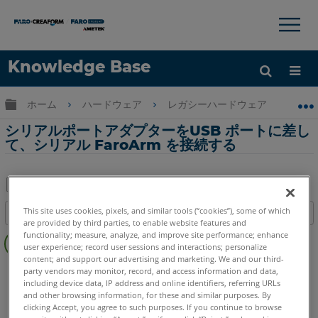
×
×
Knowledge Base
言語
グローバル階層を展開/折りたたむ
ホーム
ハードウェア
レガシーハードウェア
FaroA
ヘルプ
サインイン
シリアルポートアダプターをUSB ポートに差し
て、シリアル FaroArm を接続する
PDF
This site uses cookies, pixels, and similar tools (“cookies”), some of which
目次
と
are provided by third parties, to enable website features and
ヘ
functionality; measure, analyze, and improve site performance; enhance
し
ッ
user experience; record user sessions and interactions; personalize
て
content; and support our advertising and marketing. We and our third-
ダ
シリアル FaroArm
Bronze
Gold
Silver
保
party vendors may monitor, record, and access information and data,
ー
including device data, IP address and online identifiers, referring URLs
存
and other browsing information, for these and similar purposes. By
な
clicking Accept, you agree to such purposes. If you continue to browse
し