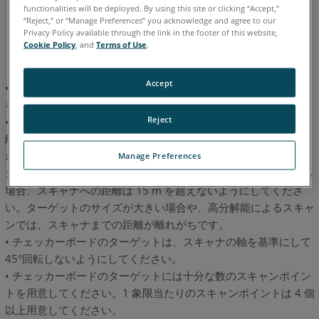
functionalities will be deployed. By using this site or clicking “Accept,”
イタリア語
コリアン
スペイン語
ドイツ語
フランス語
“Reject,” or “Manage Preferences” you acknowledge and agree to our
Privacy Policy available through the link in the footer of this website,
ポルトガル語
中国語
日本語
英語
Cookie Policy
, and
Terms of Use
.
Accept
• レーザー光線とチェッカーボードターゲット間の投射角は 45°
を下回らないようにしてください。
Reject
• 選択したスキャンの分解能によっては、スキャナから一定の距
離だけ離れた位置では、SCENE によるスキャン内のチェッカー
ボードの基準検出の信頼性が低下します。例えば、A4 のチェッ
Manage Preferences
カーボードの参照を使用し、1/4 の分解能でスキャンを実行する
場合、スキャナへの距離は 15 m を超えないようにしてくださ
い。ターゲットのサイズが大きい場合や、高分解能によるスキャ
ンでは、スキャナまでの距離が離れがちです。
• チェッカーボードのターゲットは、スキャナの軸を基準にして
45°回転しないようにしてください。
• チェッカーボードのターゲットには十分な数のスキャンポイン
トを用意してください。1 象限当たりのスキャンポイントは 4 個
以上用意してください。