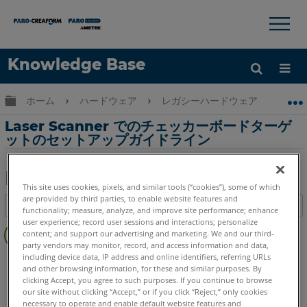
×
×
Knowledge Base
言語
グローバル階層を展開/折りたたむ
ホーム
ハードウェア
レガシーハードウェア
Phot
ヘルプ
サインイン
Laser Scanner でのチェッカーボードターゲ
ットのセットアップガイドライン
This site uses cookies, pixels, and similar tools (“cookies”), some of which
PDF
are provided by third parties, to enable website features and
目次
functionality; measure, analyze, and improve site performance; enhance
と
ヘ
user experience; record user sessions and interactions; personalize
し
content; and support our advertising and marketing. We and our third-
ッ
て
party vendors may monitor, record, and access information and data,
ダ
including device data, IP address and online identifiers, referring URLs
3Dレーザースキャナ
Photon
保
and other browsing information, for these and similar purposes. By
ー
存
clicking Accept, you agree to such purposes. If you continue to browse
な
our site without clicking “Accept,” or if you click “Reject,” only cookies
し
necessary to operate and enable default website features and