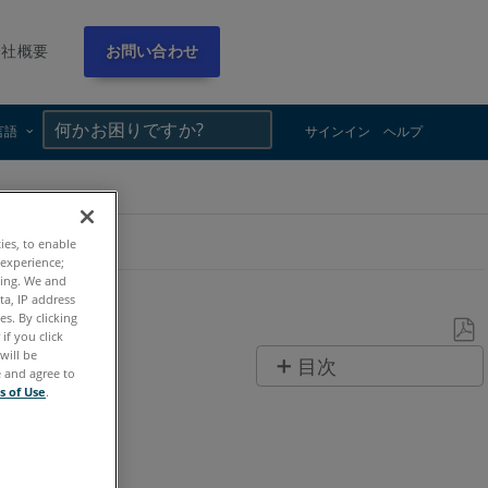
会社概要
お問い合わせ
×
×
言語
サインイン
ヘルプ
ties, to enable
 experience;
ting. We and
ta, IP address
s. By clicking
if you click
will be
PDF
目次
e and agree to
と
s of Use
.
ヘ
し
ッ
て
ダ
保