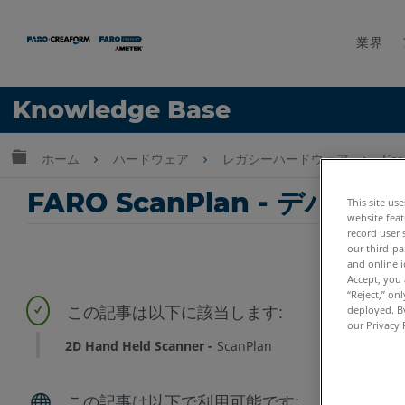
業界
言語
Knowledge Base
ヘルプ
サインイン
グローバル階層を展開/折りたたむ
ホーム
ハードウェア
レガシーハードウェア
Sca
FARO ScanPlan - デバイ
This site us
website feat
record user 
our third-pa
and online i
Accept, you 
“Reject,” on
deployed. By
our Privacy 
2D Hand Held Scanner
ScanPlan