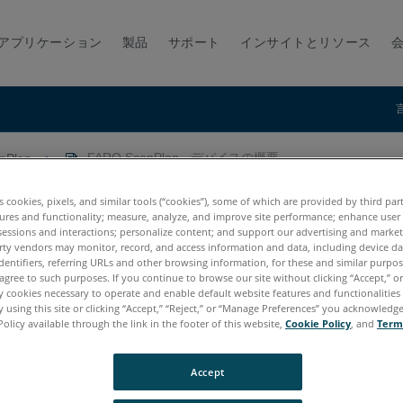
アプリケーション
製品
サポート
インサイトとリソース
nPlan
FARO ScanPlan - デバイスの概要
スの概要
es cookies, pixels, and similar tools (“cookies”), some of which are provided by third par
ures and functionality; measure, analyze, and improve site performance; enhance user
sessions and interactions; personalize content; and support our advertising and marke
rty vendors may monitor, record, and access information and data, including device da
dentifiers, referring URLs and other browsing information, for these and similar purpose
agree to such purposes. If you continue to browse our site without clicking “Accept,” or 
ly cookies necessary to operate and enable default website features and functionalities 
 using this site or clicking “Accept,” “Reject,” or “Manage Preferences” you acknowledg
Policy available through the link in the footer of this website,
Cookie Policy
, and
Term
Accept