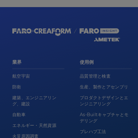
業界
使用例
航空宇宙
品質管理と検査
防衛
生産、製作とアセンブリ
建築、エンジニアリン
プロダクトデザインとエ
グ、建設
ンジニアリング
自動車
As-Builtキャプチャとモ
デリング
エネルギー・天然資源
プレハブ工法
火災原因調査