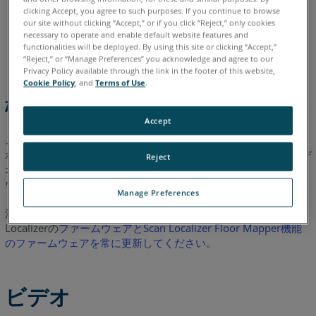
clicking Accept, you agree to such purposes. If you continue to browse
関
our site without clicking “Accept,” or if you click “Reject,” only cookies
連
イタリア語
コリアン
スペイン語
ドイツ語
フランス語
necessary to operate and enable default website features and
情
functionalities will be deployed. By using this site or clicking “Accept,”
ポルトガル語
中国語
日本語
英語
報
“Reject,” or “Manage Preferences” you acknowledge and agree to our
Privacy Policy available through the link in the footer of this website,
Cookie Policy
, and
Terms of Use
.
概要
Accept
この 1 分間のチュートリアルでは、FARO
Scan Localize のオン
®
ボードファームウェアを簡単に更新する方法を説明します。ビデ
Reject
オをご覧になれませんか？
ここをクリックして
このビデオをダ
ウンロードしてください。
Manage Preferences
注記: Scan Localizerのファームウェアを更新する場合、Scan
Localizerの
ファームウェアとScan Localizer Floor Mapper機能
のファームウェアを常に更新してください。
ビデオ