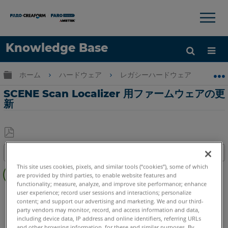
×
×
Knowledge Base
言語
グローバル階層を展開/折りたたむ
ホーム
ハードウェア
レガシーハードウェア
Scan 
ヘルプ
サインイン
SCENE Scan Localizer 用ファームウェアの更
新
PDF
目次
と
概
This site uses cookies, pixels, and similar tools (“cookies”), some of which
し
are provided by third parties, to enable website features and
要
て
functionality; measure, analyze, and improve site performance; enhance
3Dレーザースキャナ
Focus S
Focus S Plus
Focus M
user experience; record user sessions and interactions; personalize
保
ビ
content; and support our advertising and marketing. We and our third-
Focus3D
Focus3D X
Focus3D X HDR
Focus3D S
存
デ
party vendors may monitor, record, and access information and data,
オ
including device data, IP address and online identifiers, referring URLs
and other browsing information, for these and similar purposes. By