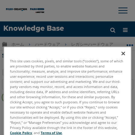
×
×
Knowledge Base
言語
グローバル階層を展開/折りたたむ
ホーム
ハードウェア
レガシーハードウェア
Swift
ヘルプ
サインイン
Swiftのスキャンのベストプラクティス
This site uses cookies, pixels, and similar tools (“cookies”), some of which
are provided by third parties, to enable website features and
functionality; measure, analyze, and improve site performance; enhance
user experience; record user sessions and interactions; personalize
PDF
content; and support our advertising and marketing. We and our third-
目次
party vendors may monitor, record, and access information and data,
と
ヘ
including device data, IP address and online identifiers, referring URLs
し
and other browsing information, for these and similar purposes. By
ッ
て
clicking Accept, you agree to such purposes. If you continue to browse
ダ
our site without clicking “Accept,” or if you click “Reject,” only cookies
3Dレーザースキャナ
Swift
保
necessary to operate and enable default website features and
ー
存
functionalities will be deployed. By using this site or clicking “Accept,”
な
“Reject,” or “Manage Preferences” you acknowledge and agree to our
し
Privacy Policy available through the link in the footer of this website,
Cookie Policy
, and
Terms of Use
.