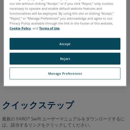
イタリア語
コリアン
スペイン語
ドイツ語
フランス語
プ
our site without clicking “Accept,” or if you click “Reject,” only cookies
ポルトガル語
中国語
日本語
英語
necessary to operate and enable default website features and
functionalities will be deployed. By using this site or clicking “Accept,”
“Reject,” or “Manage Preferences” you acknowledge and agree to our
Privacy Policy available through the link in the footer of this website,
Cookie Policy
, and
Terms of Use
.
Accept
Reject
Manage Preferences
クイックステップ
最新の FARO
Swift ユーザーマニュアルをダウンロードするに
®
は、該当するリンクをクリックしてください。