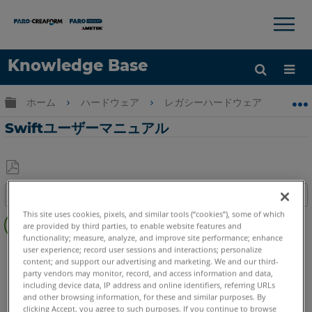
×
×
Knowledge Base
言語
グローバル階層を展開/折りたたむ
ホーム
ハードウェア
レガシーハードウェア
Swift
ヘルプ
サインイン
Swiftユーザーマニュアル
PDF
目次
と
ク
This site uses cookies, pixels, and similar tools (“cookies”), some of which
し
are provided by third parties, to enable website features and
イ
て
functionality; measure, analyze, and improve site performance; enhance
ッ
3Dレーザースキャナ
Swift
user experience; record user sessions and interactions; personalize
保
ク
content; and support our advertising and marketing. We and our third-
存
party vendors may monitor, record, and access information and data,
ス
including device data, IP address and online identifiers, referring URLs
テ
and other browsing information, for these and similar purposes. By
ッ
clicking Accept, you agree to such purposes. If you continue to browse