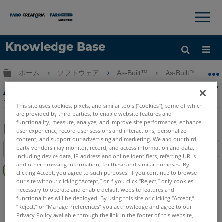
×
×
Knowledge Base
言語
グローバル階層を展開/折りたたむ
ホーム
ソフトウェア
As-Built™
As-Built™ for Au
ヘルプ
サインイン
As-Built for AutoCAD Softwareれた工業プ
ラントの主な機能 - スキャンナビゲーション
This site uses cookies, pixels, and similar tools (“cookies”), some of which
are provided by third parties, to enable website features and
functionality; measure, analyze, and improve site performance; enhance
user experience; record user sessions and interactions; personalize
content; and support our advertising and marketing. We and our third-
PDF
party vendors may monitor, record, and access information and data,
目次
と
including device data, IP address and online identifiers, referring URLs
ヘ
し
and other browsing information, for these and similar purposes. By
ッ
clicking Accept, you agree to such purposes. If you continue to browse
て
our site without clicking “Accept,” or if you click “Reject,” only cookies
ダ
As-Built
AutoCAD
保
necessary to operate and enable default website features and
ー
functionalities will be deployed. By using this site or clicking “Accept,”
存
“Reject,” or “Manage Preferences” you acknowledge and agree to our
な
Privacy Policy available through the link in the footer of this website,
し