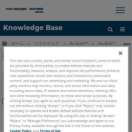
×
×
Knowledge Base
言語
グローバル階層を展開/折りたたむ
ホーム
ソフトウェア
As-Built™
As-Built™ for Au
ヘルプ
サインイン
主な機能 - As-Built for AutoCAD Software
セクション管理
This site uses cookies, pixels, and similar tools (“cookies”), some of which
are provided by third parties, to enable website features and
functionality; measure, analyze, and improve site performance; enhance
user experience; record user sessions and interactions; personalize
content; and support our advertising and marketing. We and our third-
PDF
party vendors may monitor, record, and access information and data,
目次
including device data, IP address and online identifiers, referring URLs
と
ヘ
and other browsing information, for these and similar purposes. By
し
clicking Accept, you agree to such purposes. If you continue to browse
ッ
て
our site without clicking “Accept,” or if you click “Reject,” only cookies
ダ
necessary to operate and enable default website features and
As-Built
AutoCAD
保
functionalities will be deployed. By using this site or clicking “Accept,”
ー
存
“Reject,” or “Manage Preferences” you acknowledge and agree to our
な
Privacy Policy available through the link in the footer of this website,
し
Cookie Policy
, and
Terms of Use
.