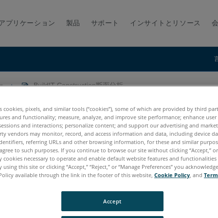
アプリケーション
製品
サポート
インサイトとリソース
on
BuildIT Construction断面分析
分析
es cookies, pixels, and similar tools (“cookies”), some of which are provided by third par
ures and functionality; measure, analyze, and improve site performance; enhance user
sessions and interactions; personalize content; and support our advertising and marke
rty vendors may monitor, record, and access information and data, including device da
dentifiers, referring URLs and other browsing information, for these and similar purpose
agree to such purposes. If you continue to browse our site without clicking “Accept,” or 
ly cookies necessary to operate and enable default website features and functionalities 
 using this site or clicking “Accept,” “Reject,” or “Manage Preferences” you acknowledg
Policy available through the link in the footer of this website,
Cookie Policy
, and
Term
Accept