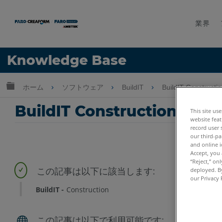
業界
言語
Knowledge Base
ヘルプ
サインイン
グローバル階層を展開/折りたたむ
ホーム
ソフトウェア
BuildIT
BuildIT Constructi
BuildIT Construction断面
This site us
website feat
record user 
our third-pa
and online i
Accept, you 
“Reject,” on
deployed. By
our Privacy 
BuildIT
Construction