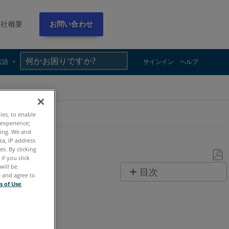
会社概要
お問い合わせ
×
×
言語
サインイン
ヘルプ
ties, to enable
 experience;
ting. We and
ta, IP address
s. By clicking
if you click
will be
PDF
目次
e and agree to
と
s of Use
.
ヘ
し
ッ
て
ダ
保