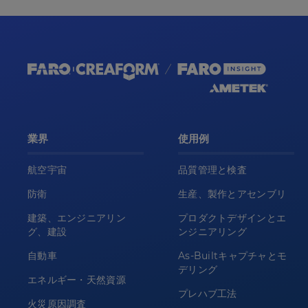
業界
使用例
航空宇宙
品質管理と検査
防衛
生産、製作とアセンブリ
建築、エンジニアリン
プロダクトデザインとエ
グ、建設
ンジニアリング
自動車
As-Builtキャプチャとモ
デリング
エネルギー・天然資源
プレハブ工法
火災原因調査