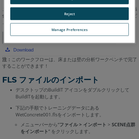
割
この記事で使用しているファイルをダウンロードする場合は、添
す
Reject
付のトレーニングデータをダウンロードして、その内容をコンピ
る
ュータのフォルダに展開してください。
測
Manage Preferences
定
トレーニングデータのダウンロード
線
毎
Download
の
注：
このワークフローは、床または壁の分析ワークベンチで完了
直
することができます！
線
の
FLS ファイルのインポート
作
成
デスクトップのBuildIT アイコンをダブルクリックして
BuildITを起動します。
ASTM
E1155
下記の手順でトレーニングデータにある
床
WetConcrete001.flsをインポートします。
面
メニューバーから“
ファイル > インポート
>
SCENE点群
の
をインポート
” をクリックします。
平