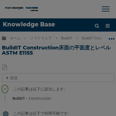
×
×
Knowledge Base
言語
グローバル階層を展開/折りたたむ
ホーム
ソフトウェア
BuildIT
BuildIT Construction
ヘルプ
サインイン
BuildIT Construction床面の平面度とレベル
ASTM E1155
PDF
目次
と
目
し
的:
て
チ
BuildIT
Construction
保
ュ
存
ー
ト