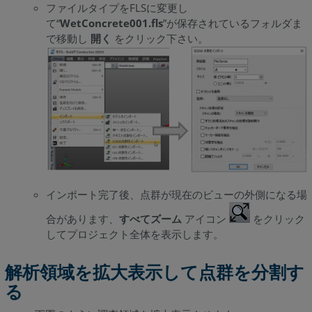
面
ファイルタイプをFLSに変更し
度
て“
WetConcrete001.fls
”が保存されているフォルダま
分
で移動し
開く
をクリック下さい。
析
解
析
結
果
か
ら
レ
ポ
インポート完了後、点群が現在のビューの外側になる場
ー
ト
合があります、
すべてズーム
アイコン
をクリック
を
してプロジェクト全体を表示します。
作
成
解析領域を拡大表示して点群を分割す
ま
る
と