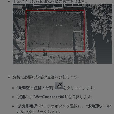
下図のように調査領域を拡大表示させます。
め:
関
連
項
目
分析に必要な領域の点群を分割します。
“
微調整 > 点群の分割
”
をクリックします。
“
点群
” で "
WetConcrete001
"を選択します。
“
多角形選択
” のラジオボタンを選択し、 “
多角形ツール
”
ボタンをクリックします。