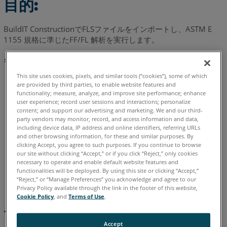
目的:
ン
ポ
BuildIT ConstructionでFLSファイルをインポートし、ASTM E
ー
1155 規格に準じたFF/FL 解析を実行します。
ト
学習内容:
解
析
This site uses cookies, pixels, and similar tools (“cookies”), some of which
ファイルのインポートからサーフェス偏差分析のレポート
are provided by third parties, to enable website features and
領
を作成する簡単なワークフロー。
functionality; measure, analyze, and improve site performance; enhance
域
user experience; record user sessions and interactions; personalize
を
BuildITの操作、*FLSファイルのインポート。
content; and support our advertising and marketing. We and our third-
拡
party vendors may monitor, record, and access information and data,
including device data, IP address and online identifiers, referring URLs
点群の分割。
大
and other browsing information, for these and similar purposes. By
表
clicking Accept, you agree to such purposes. If you continue to browse
測定線を示す直線を作成。
示
our site without clicking “Accept,” or if you click “Reject,” only cookies
necessary to operate and enable default website features and
し
FF/FL 解析の実行。
functionalities will be deployed. By using this site or clicking “Accept,”
て
“Reject,” or “Manage Preferences” you acknowledge and agree to our
レポートの作成。
点
Privacy Policy available through the link in the footer of this website,
群
Cookie Policy
, and
Terms of Use
.
を
チュートリアルデータのダウンロー
分
ド
Accept