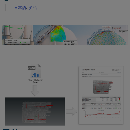
リ
日本語
英語
ア
ル
デ
ー
タ
の
ダ
ウ
ン
ロ
ー
ド
FLS
フ
ァ
イ
ル
の
イ