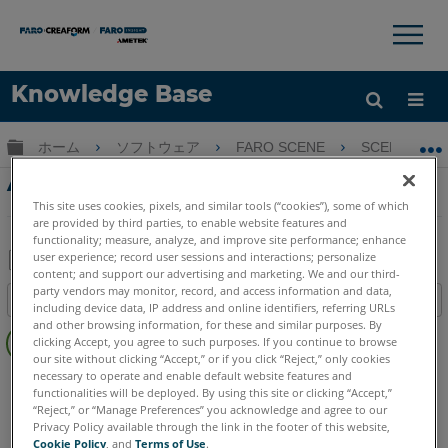
×
×
Knowledge Base
言語
グローバル階層を展開/折りたたむ
ホーム
ソフトウェア
FARO SCENE
SCENE
ヘルプ
サインイン
ATS Quality Managerワークフローチュート
リアル
This site uses cookies, pixels, and similar tools (“cookies”), some of which
are provided by third parties, to enable website features and
functionality; measure, analyze, and improve site performance; enhance
user experience; record user sessions and interactions; personalize
content; and support our advertising and marketing. We and our third-
PDF
party vendors may monitor, record, and access information and data,
目次
including device data, IP address and online identifiers, referring URLs
と
ヘ
and other browsing information, for these and similar purposes. By
し
clicking Accept, you agree to such purposes. If you continue to browse
ッ
て
our site without clicking “Accept,” or if you click “Reject,” only cookies
ダ
necessary to operate and enable default website features and
SCENE
2025
2024
2023
2022
2021
2020
2019
保
functionalities will be deployed. By using this site or clicking “Accept,”
ー
存
“Reject,” or “Manage Preferences” you acknowledge and agree to our
な
Privacy Policy available through the link in the footer of this website,
し
Cookie Policy
, and
Terms of Use
.