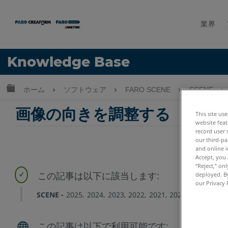
業界
言語
Knowledge Base
ヘルプ
サインイン
グローバル階層を展開/折りたたむ
ホーム
ソフトウェア
FARO SCENE
SCENE
画像の向きを調整する
This site us
website feat
record user 
our third-pa
and online i
Accept, you 
“Reject,” on
deployed. By
our Privacy 
SCENE
2025
2024
2023
2022
2021
2020
2019
2018