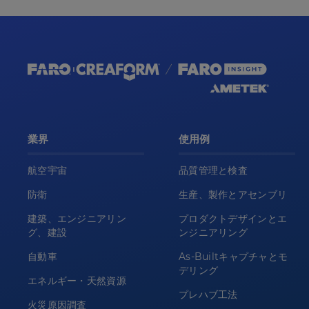
業界
使用例
航空宇宙
品質管理と検査
防衛
生産、製作とアセンブリ
建築、エンジニアリン
プロダクトデザインとエ
グ、建設
ンジニアリング
自動車
As-Builtキャプチャとモ
デリング
エネルギー・天然資源
プレハブ工法
火災原因調査