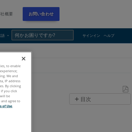
会社概要
お問い合わせ
×
×
言語
サインイン
ヘルプ
ties, to enable
 experience;
ting. We and
ta, IP address
s. By clicking
if you click
will be
PDF
目次
e and agree to
と
s of Use
.
ヘ
し
ッ
て
ダ
保