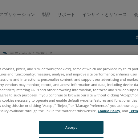
アプリケーション
製品
サポート
インサイトとリソース
画像の向きを調整する
es cookies, pixels, and similar tools (“cookies”), some of which are provided by third par
ures and functionality; measure, analyze, and improve site performance; enhance user
sessions and interactions; personalize content; and support our advertising and marke
rty vendors may monitor, record, and access information and data, including device da
dentifiers, referring URLs and other browsing information, for these and similar purpose
agree to such purposes. If you continue to browse our site without clicking “Accept,” or 
ly cookies necessary to operate and enable default website features and functionalities 
 using this site or clicking “Accept,” “Reject,” or “Manage Preferences” you acknowledg
Policy available through the link in the footer of this website,
Cookie Policy
, and
Term
7.x
Accept