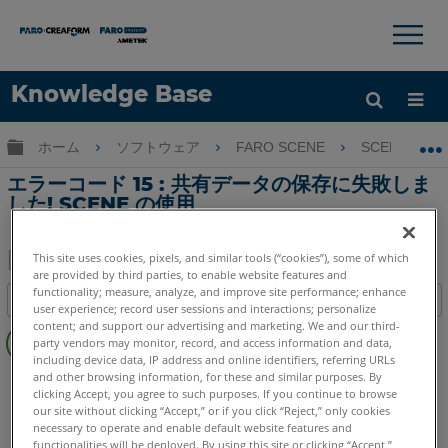
×
×
Knowledge Base
言語
グローバル階層を展開/折りたたむ
ホーム
ソフトウェア
FARO SCENE
SCENE
ヘルプ
サインイン
エラーコード 15 : 共有データの保存に失敗しま
した! SCENE の使用
This site uses cookies, pixels, and similar tools (“cookies”), some of which
are provided by third parties, to enable website features and
PDF
functionality; measure, analyze, and improve site performance; enhance
目次
と
user experience; record user sessions and interactions; personalize
ヘ
content; and support our advertising and marketing. We and our third-
し
party vendors may monitor, record, and access information and data,
ッ
て
including device data, IP address and online identifiers, referring URLs
ダ
and other browsing information, for these and similar purposes. By
SCENE
5.x
保
clicking Accept, you agree to such purposes. If you continue to browse
ー
存
our site without clicking “Accept,” or if you click “Reject,” only cookies
な
necessary to operate and enable default website features and
し
functionalities will be deployed. By using this site or clicking “Accept,”