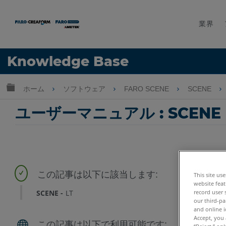
業界
言語
Knowledge Base
ヘルプ
サインイン
グローバル階層を展開/折りたたむ
ホーム
ソフトウェア
FARO SCENE
SCENE
ユーザーマニュアル : SCENE 
This site us
website feat
SCENE
LT
record user 
our third-pa
and online i
Accept, you 