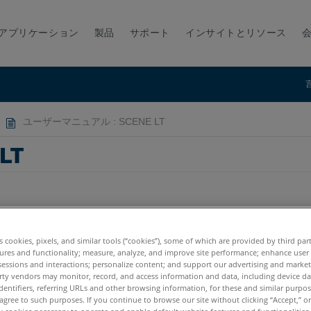
アプリケーション
製品
サポート
インサイトとリソース
ユーザーマニュアル : SCENE LT
LT
es cookies, pixels, and similar tools (“cookies”), some of which are provided by third par
ures and functionality; measure, analyze, and improve site performance; enhance user
sessions and interactions; personalize content; and support our advertising and marke
rty vendors may monitor, record, and access information and data, including device da
dentifiers, referring URLs and other browsing information, for these and similar purpose
agree to such purposes. If you continue to browse our site without clicking “Accept,” or 