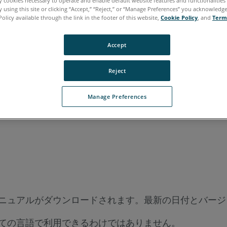
ly cookies necessary to operate and enable default website features and functionalities 
 using this site or clicking “Accept,” “Reject,” or “Manage Preferences” you acknowledg
ポルトガル語
中国語
日本語
英語
Policy available through the link in the footer of this website,
Cookie Policy
, and
Term
Accept
Reject
Manage Preferences
ニュアルがダウンロードされます。最新の日付とバージ
ての言語で利用できるわけではありません。