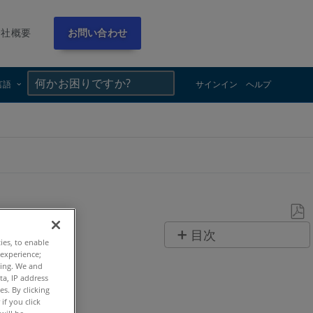
会社概要
お問い合わせ
×
×
言語
サインイン
ヘルプ
PDF
目次
ties, to enable
と
 experience;
ク
し
ting. We and
イ
ta, IP address
て
s. By clicking
ッ
保
if you click
ク