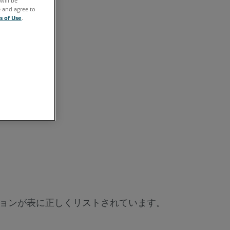
will be
存
e and agree to
ス
s of Use
.
テ
ッ
プ
関
連
情
報
ョンが表に正しくリストされています。