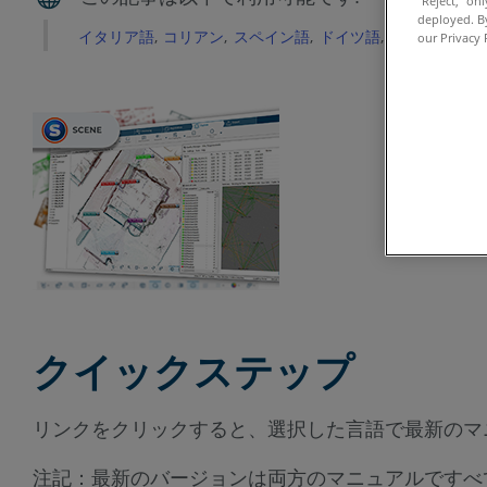
“Reject,” on
deployed. By
イタリア語
コリアン
スペイン語
ドイツ語
フランス語
our Privacy 
クイックステップ
リンクをクリックすると、選択した言語で最新のマ
注記：最新のバージョンは両方のマニュアルですべ