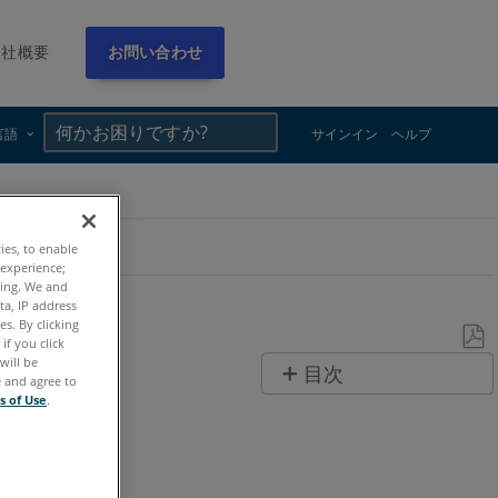
会社概要
お問い合わせ
×
×
言語
サインイン
ヘルプ
ties, to enable
 experience;
ting. We and
ta, IP address
s. By clicking
if you click
will be
PDF
目次
e and agree to
と
s of Use
.
ヘ
し
ッ
て
ダ
保