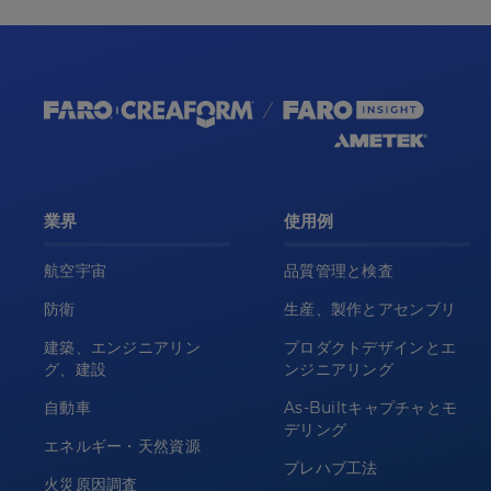
業界
使用例
航空宇宙
品質管理と検査
防衛
生産、製作とアセンブリ
建築、エンジニアリン
プロダクトデザインとエ
グ、建設
ンジニアリング
自動車
As-Builtキャプチャとモ
デリング
エネルギー・天然資源
プレハブ工法
火災原因調査