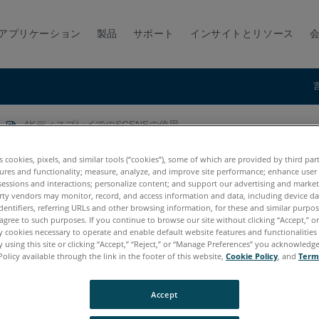
アプリケーション
製品
サポート
インサイトとリソース
4KディスプレイでのSCENEの使用
の使用
es cookies, pixels, and similar tools (“cookies”), some of which are provided by third par
ures and functionality; measure, analyze, and improve site performance; enhance user
sessions and interactions; personalize content; and support our advertising and marke
rty vendors may monitor, record, and access information and data, including device da
dentifiers, referring URLs and other browsing information, for these and similar purpose
agree to such purposes. If you continue to browse our site without clicking “Accept,” or 
ly cookies necessary to operate and enable default website features and functionalities 
 using this site or clicking “Accept,” “Reject,” or “Manage Preferences” you acknowledg
Policy available through the link in the footer of this website,
Cookie Policy
, and
Term
7.x
6.x
Accept