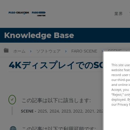
業界
言語
Knowledge Base
ヘルプ
サインイン
グローバル階層を展開/折りたたむ
ホーム
ソフトウェア
FARO SCENE
SCENE
4KディスプレイでのSCENE
This site us
website feat
record user 
our third-pa
and online i
Accept, you 
“Reject,” on
deployed. By
our Privacy 
SCENE
2025
2024
2023
2022
2021
2020
2019
2018