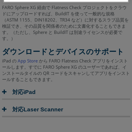
ー
FARO Sphere XG 経由で Flatness Check プロジェクトをクラウ
ザ
ドにアップロードすれば、BuildIT を使って一般的な規格
ー
（ASTM 1155、DIN18202、TR34 など）に対するスラブ品質を
検証でき、その品質を関係者のために文書化することもできま
マ
す。（ただし、Sphere と BuildIT は別途ライセンスが必要で
ニ
す。）
ュ
ア
ダウンロードとデバイスのサポート
ル
iPad の
App Store
から FARO Flatness Check アプリをインスト
イ
ールします。すでに FARO Sphere XG のユーザーであれば、イ
ン
ンストールタイルの QR コードをスキャンしてアプリをインスト
ス
ールすることもできます。
ト
ー
対応iPad
ル
と
セ
対応Laser Scanner
ッ
ト
ア