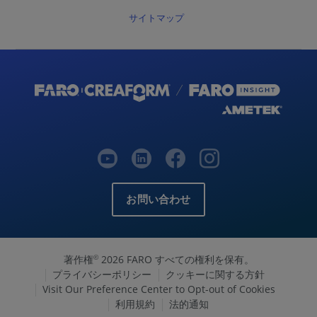
ど
サイトマップ
う
す
れ
ば
い
い
で
す
か？
レ
ー
お問い合わせ
ザ
ー
ス
キ
著作権
2026 FARO すべての権利を保有。
©
ャ
プライバシーポリシー
クッキーに関する方針
ナ
Visit Our Preference Center to Opt-out of Cookies
を
利用規約
法的通知