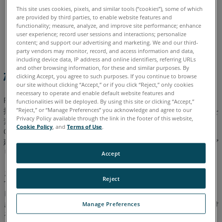
ド
This site uses cookies, pixels, and similar tools (“cookies”), some of which
are provided by third parties, to enable website features and
と
functionality; measure, analyze, and improve site performance; enhance
イタリア語
コリアン
スペイン語
ドイツ語
フランス語
デ
user experience; record user sessions and interactions; personalize
ポルトガル語
中国語
日本語
英語
バ
content; and support our advertising and marketing. We and our third-
party vendors may monitor, record, and access information and data,
イ
including device data, IP address and online identifiers, referring URLs
ス
and other browsing information, for these and similar purposes. By
概要
の
clicking Accept, you agree to such purposes. If you continue to browse
our site without clicking “Accept,” or if you click “Reject,” only cookies
サ
necessary to operate and enable default website features and
ポ
FARO
Flatness Check は、FARO Focus レーザースキャナと連
®
functionalities will be deployed. By using this site or clicking “Accept,”
ー
携し、コンクリートスラブやその他の床面の平坦度のばらつきを
“Reject,” or “Manage Preferences” you acknowledge and agree to our
ト
Privacy Policy available through the link in the footer of this website,
素早く見つけて記録する iPad アプリです。FARO Flatness
Cookie Policy
, and
Terms of Use
.
Check の簡単なワークフローにより、Focus と iPad を使用する
対
建設スペシャリストがスラブの平坦度をチェックできます。リア
応
リティ キャプチャの専門家は必要ありません。
iPad
Accept
対
また、FARO Flatness Checkを使用すると、分析結果を拡張現実
Reject
応
で視覚化することもできます。FARO Flatness Checkで床を表示
し、その上に重ねられた平面度の変化のヒート マップを確認で
Laser
きます。これによって、床面に注意が必要な場所を簡単に見つけ
Scanner
Manage Preferences
ることができます。
ユ