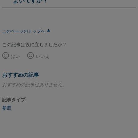
よいですか？
か？
試
用
期
このページのトップへ
間
終
この記事は役に立ちましたか？
了
はい
いいえ
後
も
続
おすすめの記事
け
た
おすすめの記事はありません。
い
と
記事タイプ
考
参照
え
て
い
ま
す。