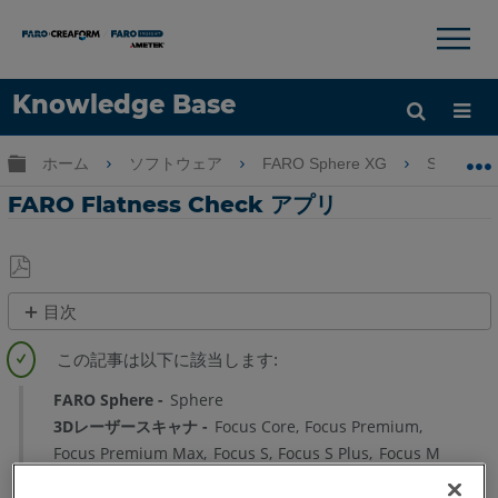
×
×
Knowledge Base
言語
グローバル階層を展開/折りたたむ
ホーム
ソフトウェア
FARO Sphere XG
Sphere 
ヘルプ
サインイン
FARO Flatness Check アプリ
PDF
目次
と
概
し
要
て
ダ
FARO Sphere
Sphere
保
ウ
3Dレーザースキャナ
Focus Core
Focus Premium
存
ン
Focus Premium Max
Focus S
Focus S Plus
Focus M
ロ
ー