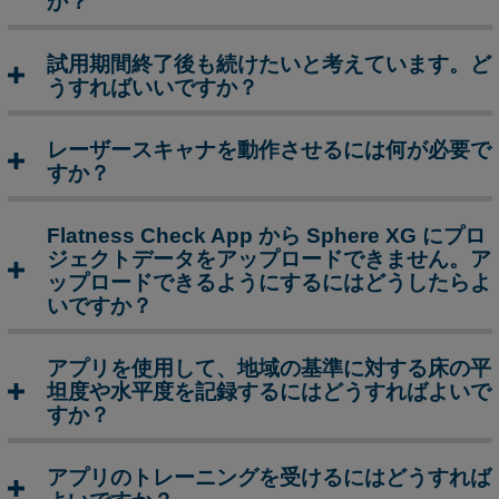
か？
質
問
試用期間終了後も続けたいと考えています。ど
iPhone
うすればいいですか？
に
こ
の
レーザースキャナを動作させるには何が必要で
ア
すか？
プ
リ
Flatness Check App から Sphere XG にプロ
を
ジェクトデータをアップロードできません。ア
イ
ップロードできるようにするにはどうしたらよ
ン
いですか？
ス
ト
アプリを使用して、地域の基準に対する床の平
ー
坦度や水平度を記録するにはどうすればよいで
ル
すか？
で
き
ま
アプリのトレーニングを受けるにはどうすれば
す