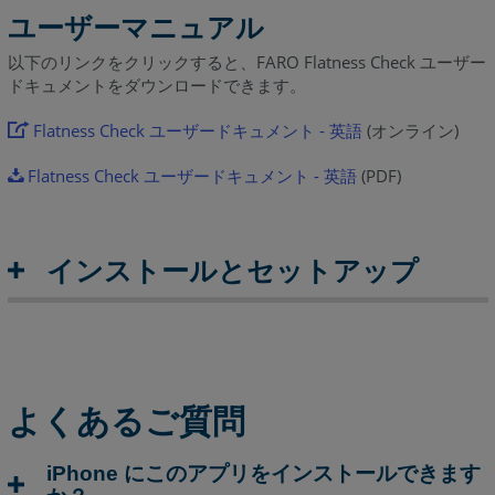
ッ
ユーザーマニュアル
プ
Sphere
以下のリンクをクリックすると、FARO Flatness Check ユーザー
ドキュメントをダウンロードできます。
XG
に
Flatness Check ユーザードキュメント - 英語
(オンライン)
お
け
Flatness Check ユーザードキュメント - 英語
(PDF)
る
ラ
イ
セ
インストールとセットアップ
ン
ス
管
理
よ
よくあるご質問
く
あ
る
iPhone にこのアプリをインストールできます
ご