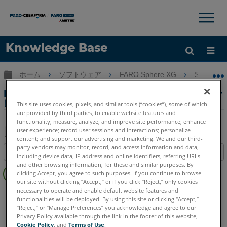
×
×
Knowledge Base
言語
グローバル階層を展開/折りたたむ
ホーム
ソフトウェア
FARO Sphere XG
Sphere 
ヘルプ
サインイン
FARO 平坦性チェックのフロアプラン オーバー
レイ
This site uses cookies, pixels, and similar tools (“cookies”), some of which
are provided by third parties, to enable website features and
functionality; measure, analyze, and improve site performance; enhance
user experience; record user sessions and interactions; personalize
content; and support our advertising and marketing. We and our third-
PDF
party vendors may monitor, record, and access information and data,
目次
including device data, IP address and online identifiers, referring URLs
と
ヘ
and other browsing information, for these and similar purposes. By
し
clicking Accept, you agree to such purposes. If you continue to browse
ッ
て
our site without clicking “Accept,” or if you click “Reject,” only cookies
ダ
necessary to operate and enable default website features and
FARO Sphere
Sphere
保
functionalities will be deployed. By using this site or clicking “Accept,”
ー
存
“Reject,” or “Manage Preferences” you acknowledge and agree to our
な
Privacy Policy available through the link in the footer of this website,
し
Cookie Policy
, and
Terms of Use
.