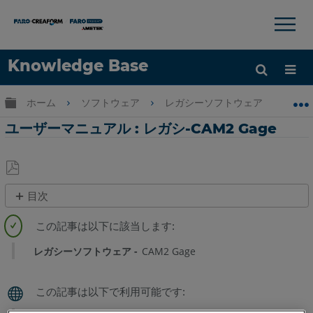
×
×
Knowledge Base
言語
グローバル階層を展開/折りたたむ
ホーム
ソフトウェア
レガシーソフトウェア
レガシ
ヘルプ
サインイン
ユーザーマニュアル : レガシ-CAM2 Gage
PDF
目次
と
簡
し
易
て
手
レガシーソフトウェア
CAM2 Gage
保
順
存
以
前