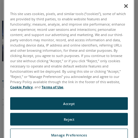
の
イタリア語
コリアン
ドイツ語
フランス語
日本語
英語
ト
This site uses cookies, pixels, and similar tools (“cookies”), some of which
レ
are provided by third parties, to enable website features and
ー
functionality; measure, analyze, and improve site performance; enhance
ニ
user experience; record user sessions and interactions; personalize
content; and support our advertising and marketing. We and our third-
ン
party vendors may monitor, record, and access information and data,
グ
including device data, IP address and online identifiers, referring URLs
マ
and other browsing information, for these and similar purposes. By
ニ
clicking Accept, you agree to such purposes. If you continue to browse
our site without clicking “Accept,” or if you click “Reject,” only cookies
ュ
necessary to operate and enable default website features and
ア
functionalities will be deployed. By using this site or clicking “Accept,”
ル
“Reject,” or “Manage Preferences” you acknowledge and agree to our
簡易手順
Privacy Policy available through the link in the footer of this website,
参
Cookie Policy
, and
Terms of Use
.
照
これらのCAM2 Gage トレーニングマニュアルをダウンロードす
リ
るには、 居住地区の地域のリンクをクリックして下さい。
Accept
ン
ク
04/2016
Reject
2.2
Manage Preferences