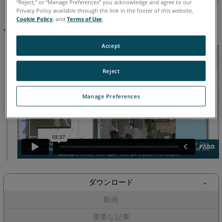
シュの再構築と文書化のための事前および事後の図を作成するの
“Reject,” or “Manage Preferences” you acknowledge and agree to our
に理想的です。
Privacy Policy available through the link in the footer of this website,
Cookie Policy
, and
Terms of Use
.
注目のビデオ
Accept
Reject
Manage Preferences
ダウンロード
動画
重要な記事