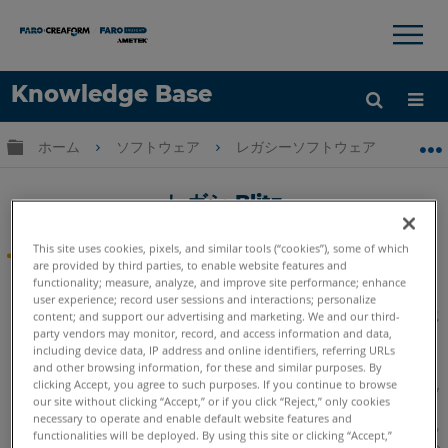
×
×
Knowledge Base
言語
グローバル階層を展開/折りたたむ
ホーム
ソフトウェア
レガシーソフトウェア
レガシ
ヘルプ
サインイン
レガシ-Blitz
This site uses cookies, pixels, and similar tools (“cookies”), some of which
®
FARO
Blitzソフトウェアが開発されなくなった
are provided by third parties, to enable website features and
functionality; measure, analyze, and improve site performance; enhance
2017年8月21日現在、開発は延期されています。
このソフトウ
user experience; record user sessions and interactions; personalize
ェアは現在レガシー状態です
。 FAROは、使用許諾契約書に記載
content; and support our advertising and marketing. We and our third-
された期間、レガシーソフトウェアをサポートします。 これら
party vendors may monitor, record, and access information and data,
の記事は、その間あなたの便宜のために利用可能なままです。
including device data, IP address and online identifiers, referring URLs
and other browsing information, for these and similar purposes. By
clicking Accept, you agree to such purposes. If you continue to browse
ブリッツの機能は、
FARO
Zone 3D
と
FARO
Zone 2D
の最新のソ
®
®
our site without clicking “Accept,” or if you click “Reject,” only cookies
フトウェア製品に組み込まれています。 公衆安全の専門家のた
necessary to operate and enable default website features and
めのこれらの革新的なソフトウェアアプリケーションは、クラッ
functionalities will be deployed. By using this site or clicking “Accept,”