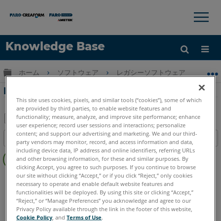
×
×
Knowledge Base
言語
グローバル階層を展開/折りたたむ
ホーム
ソフトウェア
レガシーソフトウェア
レガシ
ヘルプ
サインイン
FARO Blitzのクラッシュシーン復元の概要
This site uses cookies, pixels, and similar tools (“cookies”), some of which
are provided by third parties, to enable website features and
functionality; measure, analyze, and improve site performance; enhance
user experience; record user sessions and interactions; personalize
PDF
content; and support our advertising and marketing. We and our third-
目次
party vendors may monitor, record, and access information and data,
と
ヘ
including device data, IP address and online identifiers, referring URLs
し
and other browsing information, for these and similar purposes. By
ッ
て
clicking Accept, you agree to such purposes. If you continue to browse
ダ
our site without clicking “Accept,” or if you click “Reject,” only cookies
FARO 360
Blitz
保
necessary to operate and enable default website features and
ー
存
functionalities will be deployed. By using this site or clicking “Accept,”
な
“Reject,” or “Manage Preferences” you acknowledge and agree to our
し
Privacy Policy available through the link in the footer of this website,
Cookie Policy
, and
Terms of Use
.