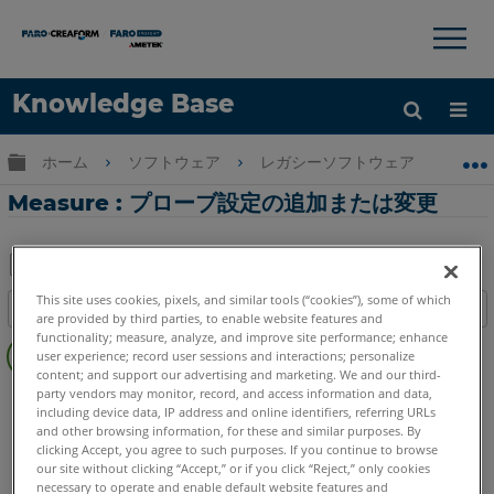
×
×
Knowledge Base
言語
グローバル階層を展開/折りたたむ
ホーム
ソフトウェア
レガシーソフトウェア
レガシ
ヘルプ
サインイン
Measure : プローブ設定の追加または変更
PDF
This site uses cookies, pixels, and similar tools (“cookies”), some of which
目次
と
are provided by third parties, to enable website features and
ヘ
functionality; measure, analyze, and improve site performance; enhance
し
user experience; record user sessions and interactions; personalize
ッ
て
content; and support our advertising and marketing. We and our third-
ダ
party vendors may monitor, record, and access information and data,
CAM2
Measure 10
Measure Q
Measure X
Measure 3/4
保
including device data, IP address and online identifiers, referring URLs
ー
存
and other browsing information, for these and similar purposes. By
な
clicking Accept, you agree to such purposes. If you continue to browse
し
our site without clicking “Accept,” or if you click “Reject,” only cookies
necessary to operate and enable default website features and