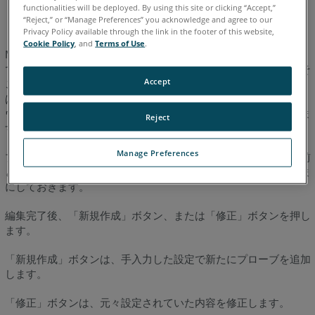
スペイン語
日本語
英語
functionalities will be deployed. By using this site or clicking “Accept,”
“Reject,” or “Manage Preferences” you acknowledge and agree to our
Privacy Policy available through the link in the footer of this website,
Cookie Policy
, and
Terms of Use
.
Measure Q および 10 では、キーボートのＰボタンを押すこと
で測定器のコントロールパネルの画面を開くことができます。そ
Accept
こから、プローブの補正ボタンを選択します。Measure 4 また
は X ユーザーの方は、測定器のプローブメニューのドロップダ
ウンリストからプローブの修正を選択し、クリックして編集しま
Reject
す。
Manage Preferences
プローブを修正する画面が立ち上がります。この画面上で、名前
とプローブの直径を変更できます。直径は元々あった数値のまま
にしておきます。
編集完了後、「新規作成」ボタン、または「修正」ボタンを押し
ます。
「新規作成」ボタンは、手入力した設定で新たにプローブを追加
します。
「修正」ボタンは、元々設定されていた内容を修正します。