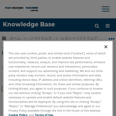
×
×
Knowledge Base
言語
グローバル階層を展開/折りたたむ
ホーム
ソフトウェア
レガシーソフトウェア
レガシ
ヘルプ
サインイン
クイックツール プログラムへの画像の追加
Measure 10
This site uses cookies, pixels, and similar tools (“cookies”), some of which
are provided by third parties, to enable website features and
functionality; measure, analyze, and improve site performance; enhance
user experience; record user sessions and interactions; personalize
content; and support our advertising and marketing. We and our third-
PDF
party vendors may monitor, record, and access information and data,
目次
including device data, IP address and online identifiers, referring URLs
と
ヘ
and other browsing information, for these and similar purposes. By
し
clicking Accept, you agree to such purposes. If you continue to browse
ッ
て
our site without clicking “Accept,” or if you click “Reject,” only cookies
ダ
necessary to operate and enable default website features and
CAM2
Measure 10
保
functionalities will be deployed. By using this site or clicking “Accept,”
ー
存
“Reject,” or “Manage Preferences” you acknowledge and agree to our
な
Privacy Policy available through the link in the footer of this website,
し
Cookie Policy
, and
Terms of Use
.