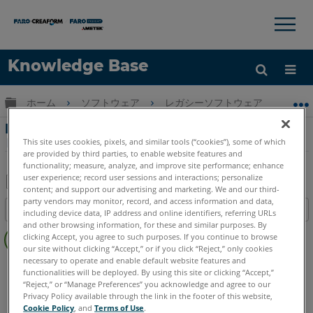
×
×
Knowledge Base
言語
グローバル階層を展開/折りたたむ
ホーム
ソフトウェア
レガシーソフトウェア
レガシ-
ヘルプ
サインイン
Measure X 用のワイヤレス RF リモコンのプ
ログラミング
This site uses cookies, pixels, and similar tools (“cookies”), some of which
are provided by third parties, to enable website features and
functionality; measure, analyze, and improve site performance; enhance
user experience; record user sessions and interactions; personalize
content; and support our advertising and marketing. We and our third-
PDF
party vendors may monitor, record, and access information and data,
目次
including device data, IP address and online identifiers, referring URLs
と
and other browsing information, for these and similar purposes. By
ヘ
し
clicking Accept, you agree to such purposes. If you continue to browse
ッ
our site without clicking “Accept,” or if you click “Reject,” only cookies
て
ダ
necessary to operate and enable default website features and
CAM2
Measure X
保
functionalities will be deployed. By using this site or clicking “Accept,”
ー
存
“Reject,” or “Manage Preferences” you acknowledge and agree to our
な
Privacy Policy available through the link in the footer of this website,
Cookie Policy
, and
Terms of Use
.
し