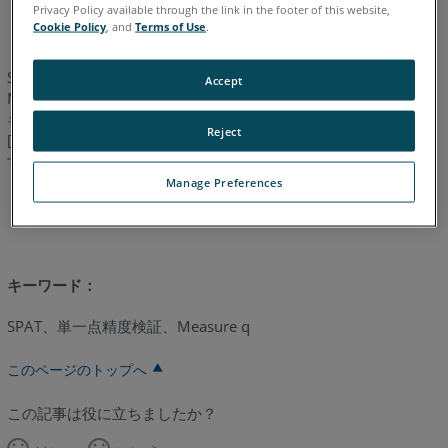
スペイン語
ドイツ語
中国語
日本語
英語
Privacy Policy available through the link in the footer of this website,
Cookie Policy
, and
Terms of Use
.
SPATテストは、現在はArm ドライバに組み込まれています。
Accept
Measure Q では、このテストは、[測定器] → [プローブ] (ホット
キー P) の中の[単一点精度検証] ボタン、または、 [測定器] →
Reject
[CMM] → [診断] の下にある [単一点精度検証] ボタンから行えま
す。
Manage Preferences
キーワード：
SPAT、単一点精度検証、Measure q
このページのトップへ
この記事は役に立ちましたか？