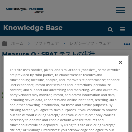
×
×
Knowledge Base
言語
グローバル階層を展開/折りたたむ
ホーム
ソフトウェア
レガシーソフトウェア
レガシ-
ヘルプ
サインイン
Measure Q : SPAT テストの実行
This site uses cookies, pixels, and similar tools (“cookies”), some of which
are provided by third parties, to enable website features and
PDF
functionality; measure, analyze, and improve site performance; enhance
目次
と
user experience; record user sessions and interactions; personalize
ヘ
content; and support our advertising and marketing. We and our third-
し
party vendors may monitor, record, and access information and data,
ッ
て
including device data, IP address and online identifiers, referring URLs
ダ
and other browsing information, for these and similar purposes. By
CAM2
Measure Q
保
clicking Accept, you agree to such purposes. If you continue to browse
ー
存
our site without clicking “Accept,” or if you click “Reject,” only cookies
な
necessary to operate and enable default website features and
し
functionalities will be deployed. By using this site or clicking “Accept,”
“Reject,” or “Manage Preferences” you acknowledge and agree to our