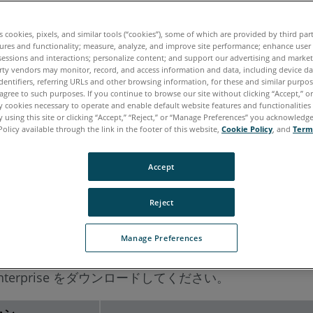
es cookies, pixels, and similar tools (“cookies”), some of which are provided by third par
ures and functionality; measure, analyze, and improve site performance; enhance user
sessions and interactions; personalize content; and support our advertising and marke
rty vendors may monitor, record, and access information and data, including device da
dentifiers, referring URLs and other browsing information, for these and similar purpose
agree to such purposes. If you continue to browse our site without clicking “Accept,” or 
ly cookies necessary to operate and enable default website features and functionalities 
 using this site or clicking “Accept,” “Reject,” or “Manage Preferences” you acknowledg
Policy available through the link in the footer of this website,
Cookie Policy
, and
Term
Accept
Reject
Manage Preferences
 Enterprise をダウンロードしてください。