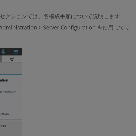
-
Email
以下のセクションでは、各構成手順について説明します
Server
tion > Server Configuration を使用してサ
ス
テ
ッ
プ
6
/
8
-
HTTPS
Certificate
ス
テ