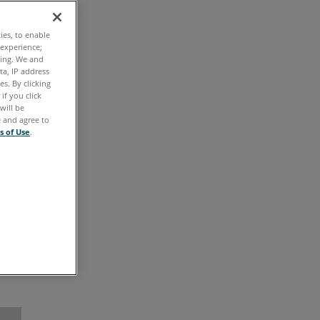
存
ス
ties, to enable
テ
 experience;
ッ
ting. We and
ta, IP address
プ
s. By clicking
if you click
v1.5
will be
の
e and agree to
s of Use
.
新
機
能:
サ
ー
バ
ー
管
理