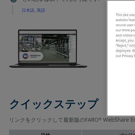
日本語
英語
This site us
website feat
record user 
our third-pa
and online i
Accept, you 
“Reject,” on
deployed. By
our Privacy 
クイックステップ
リンクをクリックして最新版のFARO
WebShare
®