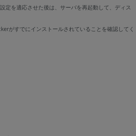
ン
ディスク設定を適応させた後は、サーバを再起動して、ディス
と
設
定
Dockerがすでにインストールされていることを確認してく
ス
テ
ッ
プ
1
/
8
-
Welcome
ス
テ
ッ