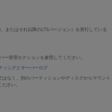
新
サ
ー
バ
04、20.04、またはそれ以降のLTSバージョン）を実行している
ー
管
理
-
ーバー管理セクションを参照してください。
ア
ク
シューティングとサーバーログ
テ
otからではなく、別のパーティションやディスクからマウント
ィ
ください。
ベ
ー
シ
ョ