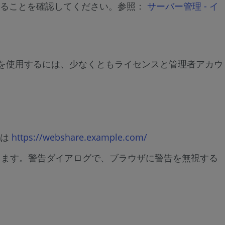
れていることを確認してください。参照：
サーバー管理 - イ
ス
テ
ッ
プ
erprise を使用するには、少なくともライセンスと管理者アカウ
4
/
8
-
Server
たは
https://webshare.example.com/
ス
テ
ります。警告ダイアログで、ブラウザに警告を無視する
ッ
プ
5
/
8