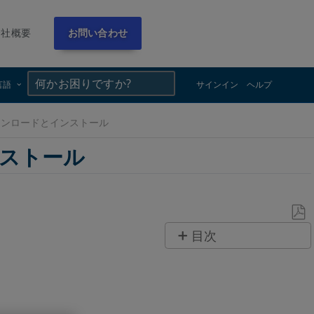
会社概要
お問い合わせ
×
×
言語
サインイン
ヘルプ
アのダウンロードとインストール
ンストール
PDF
目次
と
ク
し
イ
て
ッ
保
ク