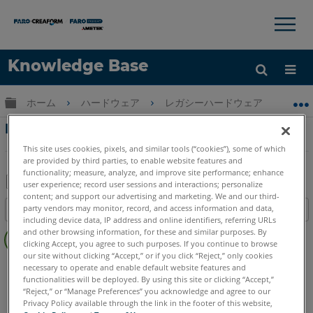
×
×
Knowledge Base
言語
グローバル階層を展開/折りたたむ
ホーム
ハードウェア
レガシーハードウェア
FaroA
ヘルプ
サインイン
FaroArm とオプションの三脚およびマグネッ
トマウントの精度
This site uses cookies, pixels, and similar tools (“cookies”), some of which
are provided by third parties, to enable website features and
functionality; measure, analyze, and improve site performance; enhance
user experience; record user sessions and interactions; personalize
content; and support our advertising and marketing. We and our third-
PDF
party vendors may monitor, record, and access information and data,
目次
と
including device data, IP address and online identifiers, referring URLs
ヘ
し
and other browsing information, for these and similar purposes. By
ッ
clicking Accept, you agree to such purposes. If you continue to browse
て
our site without clicking “Accept,” or if you click “Reject,” only cookies
ダ
シリアル FaroArm
Bronze
Gold
Silver
保
necessary to operate and enable default website features and
ー
functionalities will be deployed. By using this site or clicking “Accept,”
存
“Reject,” or “Manage Preferences” you acknowledge and agree to our
な
Privacy Policy available through the link in the footer of this website,
し